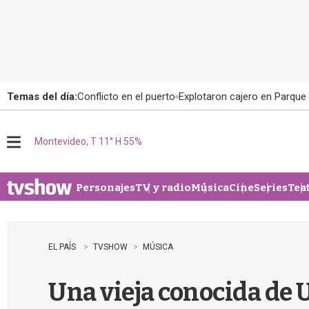
Temas del día:
Conflicto en el puerto
Explotaron cajero en Parque
Montevideo, T 11° H 55%
M
e
n
u
Personajes
TV y radio
Música
Cine
Series
Tea
EL PAÍS
TVSHOW
MÚSICA
Una vieja conocida de