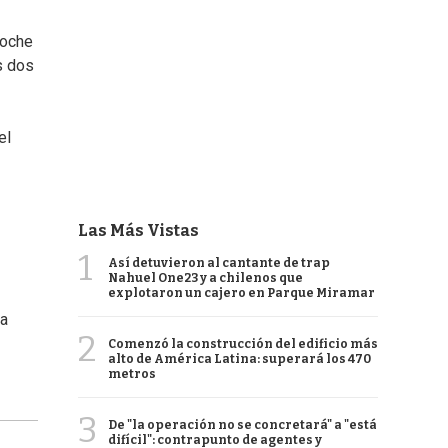
noche
s dos
el
Las Más Vistas
1
Así detuvieron al cantante de trap
Nahuel One23 y a chilenos que
explotaron un cajero en Parque Miramar
la
2
Comenzó la construcción del edificio más
alto de América Latina: superará los 470
metros
3
De "la operación no se concretará" a "está
difícil": contrapunto de agentes y