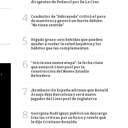
dirigentes de Peñarol por De La Cruz
4
Conductor de "Subrayado" criticó el paro
de maestros y generó un fuerte debate:
"No tiene sentido"
5
Hígado graso: seis bebidas que pueden
ayudar a cuidar la salud hepática y los
hábitos que las complementan
6
“Inicia una nueva etapa”: la fecha clave
que anunció Liverpool por la
cha argentino en "Subrayado"
construcción del Nuevo Estadio
Belvedere
7
¡Bombazo! En España afirman que Ronald
Araujo deja Barcelona y será nuevo
jugador del Liverpool de Inglaterra
8
Georgina Rodríguez publicó un descargo
tras las críticas por su físico y reveló qué
le dijo Cristiano Ronaldo