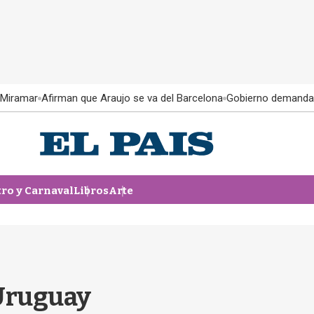
 Miramar
Afirman que Araujo se va del Barcelona
Gobierno demanda
tro y Carnaval
Libros
Arte
 Uruguay