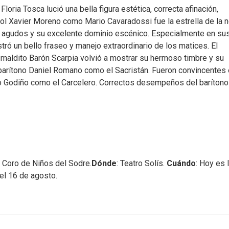
oria Tosca lució una bella figura estética, correcta afinación,
ol Xavier Moreno como Mario Cavaradossi fue la estrella de la 
s agudos y su excelente dominio escénico. Especialmente en su
tró un bello fraseo y manejo extraordinario de los matices. El
 maldito Barón Scarpia volvió a mostrar su hermoso timbre y su
 barítono Daniel Romano como el Sacristán. Fueron convincentes 
ro Godiño como el Carcelero. Correctos desempeños del barítono
 Coro de Niños del Sodre.
Dónde
: Teatro Solís.
Cuándo
: Hoy es 
del 16 de agosto.