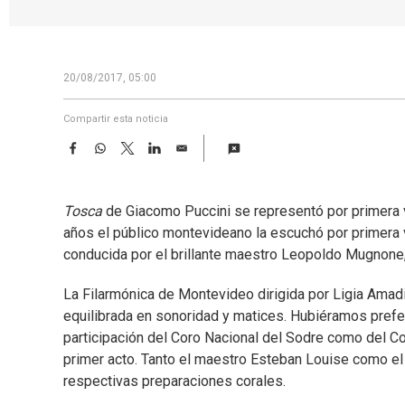
20/08/2017, 05:00
Compartir esta noticia
F
W
T
L
E
a
h
w
i
m
c
a
i
n
a
e
t
t
k
i
Tosca
de Giacomo Puccini se representó por primera 
b
s
t
e
l
o
A
e
d
años el público montevideano la escuchó por primera ve
o
p
r
I
conducida por el brillante maestro Leopoldo Mugnone,
k
p
n
La Filarmónica de Montevideo dirigida por Ligia Amadi
equilibrada en sonoridad y matices. Hubiéramos preferi
participación del Coro Nacional del Sodre como del C
primer acto. Tanto el maestro Esteban Louise como e
respectivas preparaciones corales.