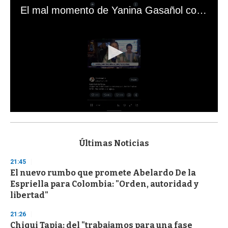
El mal momento de Yanina Gasañol con un hincha argentino en "Subrayado"
0
s
e
c
Últimas Noticias
o
n
21:45
d
El nuevo rumbo que promete Abelardo De la
s
o
Espriella para Colombia: "Orden, autoridad y
f
libertad"
3
3
s
21:26
e
Chiqui Tapia: del "trabajamos para una fase