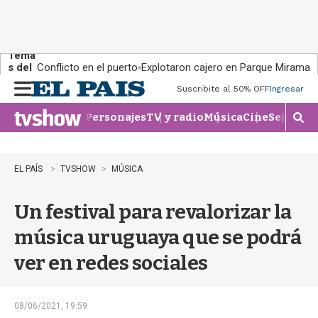
Tema
s del
Conflicto en el puerto
Explotaron cajero en Parque Miramar
día:
Suscribite al 50% OFF
Ingresar
M
e
Personajes
TV y radio
Música
Cine
Series
Te
n
M
u
o
s
t
EL PAÍS
TVSHOW
MÚSICA
r
a
Un festival para revalorizar la
r
b
música uruguaya que se podrá
�
s
ver en redes sociales
q
u
e
d
08/06/2021, 19:59