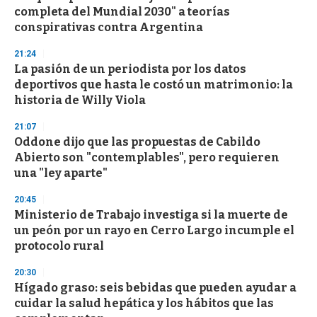
c
completa del Mundial 2030" a teorías
o
n
conspirativas contra Argentina
d
s
21:24
La pasión de un periodista por los datos
deportivos que hasta le costó un matrimonio: la
historia de Willy Viola
21:07
Oddone dijo que las propuestas de Cabildo
Abierto son "contemplables", pero requieren
una "ley aparte"
20:45
Ministerio de Trabajo investiga si la muerte de
un peón por un rayo en Cerro Largo incumple el
protocolo rural
20:30
Hígado graso: seis bebidas que pueden ayudar a
cuidar la salud hepática y los hábitos que las