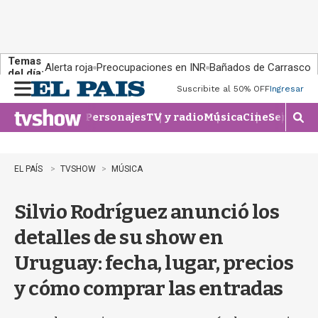
Temas
Alerta roja
Preocupaciones en INR
Bañados de Carrasco
del día:
Suscribite al 50% OFF
Ingresar
M
e
Personajes
TV y radio
Música
Cine
Series
Te
n
M
u
o
s
t
EL PAÍS
TVSHOW
MÚSICA
r
a
Silvio Rodríguez anunció los
r
b
detalles de su show en
�
s
Uruguay: fecha, lugar, precios
q
u
y cómo comprar las entradas
e
d