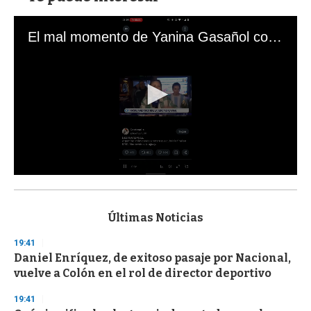
El mal momento de Yanina Gasañol con un hincha argentino en "Subrayado"
0
s
e
c
Últimas Noticias
o
n
19:41
d
Daniel Enríquez, de exitoso pasaje por Nacional,
s
o
vuelve a Colón en el rol de director deportivo
f
3
19:41
3