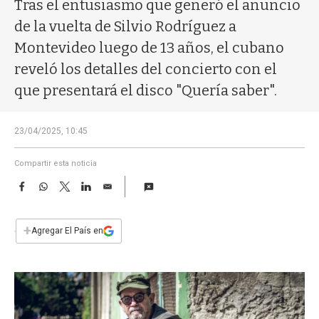
a
Tras el entusiasmo que generó el anuncio
de la vuelta de Silvio Rodríguez a
Montevideo luego de 13 años, el cubano
reveló los detalles del concierto con el
que presentará el disco "Quería saber".
23/04/2025, 10:45
Compartir esta noticia
F
W
T
L
E
a
h
w
i
m
c
a
i
n
a
e
t
t
k
i
+
Agregar El País en
b
s
t
e
l
o
A
e
d
o
p
r
I
k
p
n