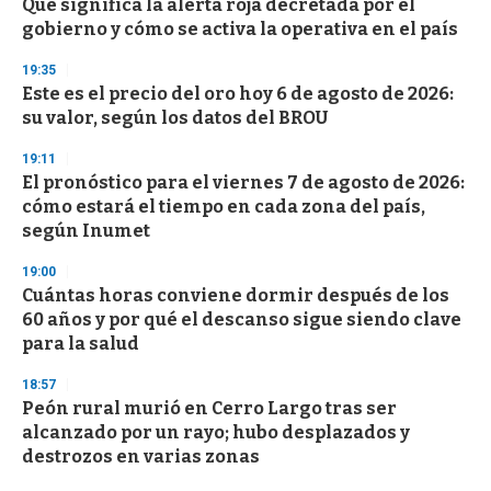
s
Qué significa la alerta roja decretada por el
e
gobierno y cómo se activa la operativa en el país
c
o
19:35
n
d
Este es el precio del oro hoy 6 de agosto de 2026:
s
su valor, según los datos del BROU
19:11
El pronóstico para el viernes 7 de agosto de 2026:
cómo estará el tiempo en cada zona del país,
según Inumet
19:00
Cuántas horas conviene dormir después de los
60 años y por qué el descanso sigue siendo clave
para la salud
18:57
Peón rural murió en Cerro Largo tras ser
alcanzado por un rayo; hubo desplazados y
destrozos en varias zonas