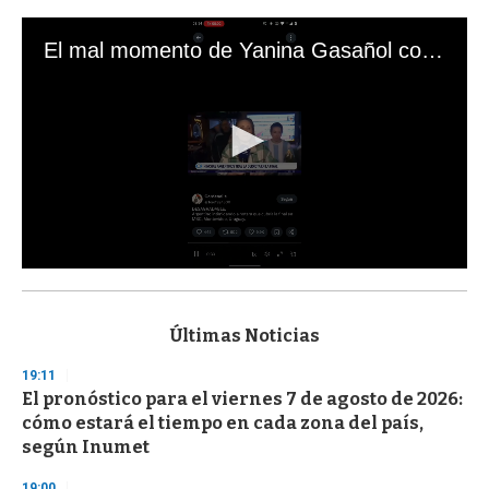
El mal momento de Yanina Gasañol con un hincha argentino en "Subrayado"
0
s
e
c
Últimas Noticias
o
n
19:11
d
El pronóstico para el viernes 7 de agosto de 2026:
s
o
cómo estará el tiempo en cada zona del país,
f
según Inumet
3
3
s
19:00