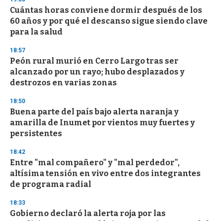
e
Cuántas horas conviene dormir después de los
c
60 años y por qué el descanso sigue siendo clave
o
n
para la salud
d
s
18:57
Peón rural murió en Cerro Largo tras ser
alcanzado por un rayo; hubo desplazados y
destrozos en varias zonas
18:50
Buena parte del país bajo alerta naranja y
amarilla de Inumet por vientos muy fuertes y
persistentes
18:42
Entre "mal compañero" y "mal perdedor",
altísima tensión en vivo entre dos integrantes
de programa radial
18:33
Gobierno declaró la alerta roja por las