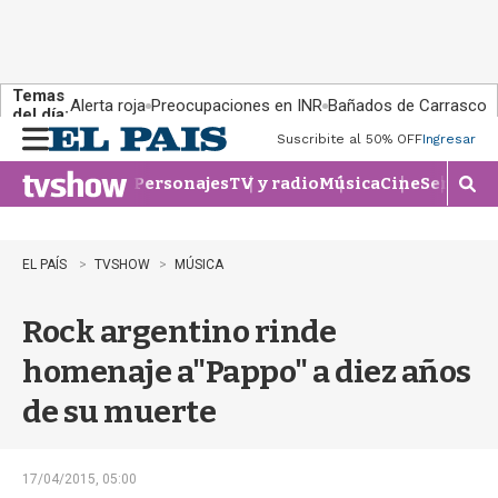
Temas
Alerta roja
Preocupaciones en INR
Bañados de Carrasco
del día:
Suscribite al 50% OFF
Ingresar
M
e
Personajes
TV y radio
Música
Cine
Series
Te
n
M
u
o
s
t
EL PAÍS
TVSHOW
MÚSICA
r
a
Rock argentino rinde
r
b
homenaje a"Pappo" a diez años
�
s
de su muerte
q
u
e
d
17/04/2015, 05:00