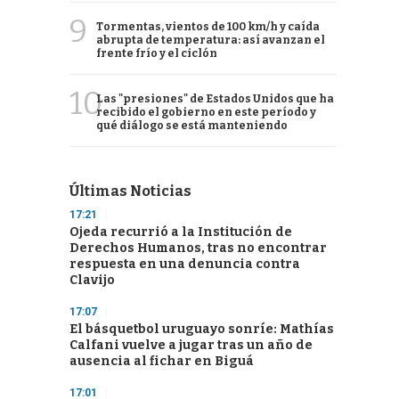
9
Tormentas, vientos de 100 km/h y caída
abrupta de temperatura: así avanzan el
frente frío y el ciclón
10
Las "presiones" de Estados Unidos que ha
recibido el gobierno en este período y
qué diálogo se está manteniendo
Últimas Noticias
17:21
Ojeda recurrió a la Institución de
Derechos Humanos, tras no encontrar
respuesta en una denuncia contra
Clavijo
17:07
El básquetbol uruguayo sonríe: Mathías
Calfani vuelve a jugar tras un año de
ausencia al fichar en Biguá
17:01