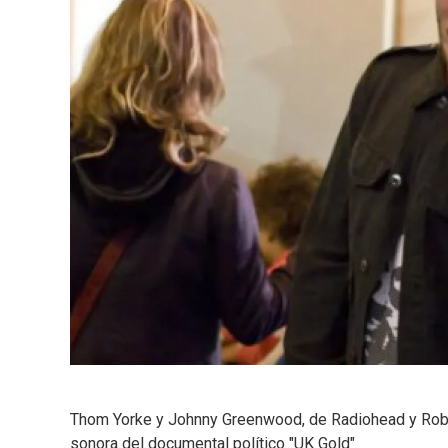
Thom Yorke y Johnny Greenwood, de Radiohead y Rober
sonora del documental político "UK Gold"