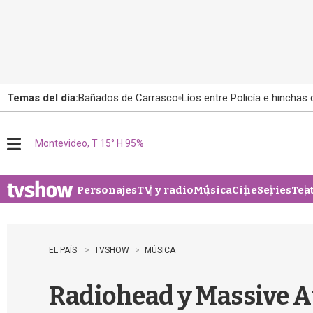
Temas del día:
Bañados de Carrasco
Líos entre Policía e hinchas
Montevideo, T 15° H 95%
M
e
n
u
Personajes
TV y radio
Música
Cine
Series
Tea
EL PAÍS
TVSHOW
MÚSICA
Radiohead y Massive A