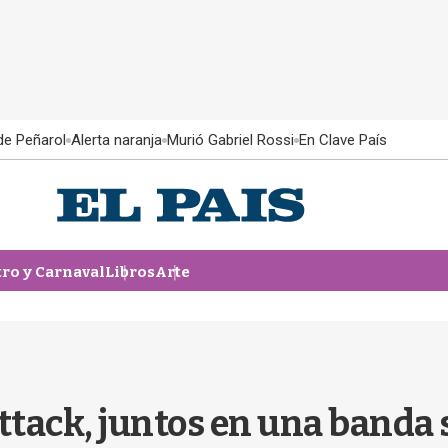
 de Peñarol
Alerta naranja
Murió Gabriel Rossi
En Clave País
tro y Carnaval
Libros
Arte
ttack, juntos en una banda