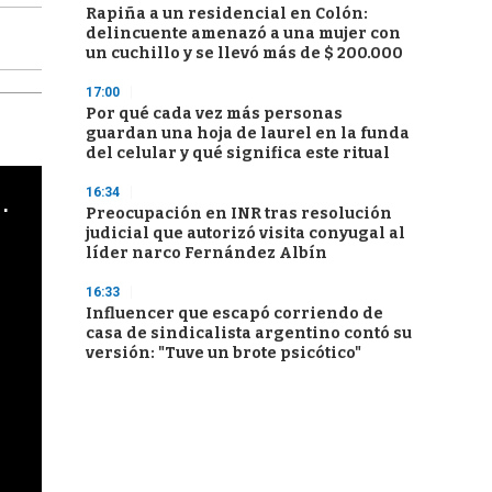
Rapiña a un residencial en Colón:
delincuente amenazó a una mujer con
un cuchillo y se llevó más de $ 200.000
17:00
Por qué cada vez más personas
guardan una hoja de laurel en la funda
del celular y qué significa este ritual
16:34
cha argentino en "Subrayado"
Preocupación en INR tras resolución
judicial que autorizó visita conyugal al
líder narco Fernández Albín
16:33
Influencer que escapó corriendo de
casa de sindicalista argentino contó su
versión: "Tuve un brote psicótico"