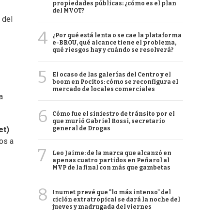
propiedades públicas: ¿cómo es el plan
del MVOT?
 del
4
¿Por qué está lenta o se cae la plataforma
e-BROU, qué alcance tiene el problema,
qué riesgos hay y cuándo se resolverá?
5
El ocaso de las galerías del Centro y el
boom en Pocitos: cómo se reconfigura el
mercado de locales comerciales
a
6
Cómo fue el siniestro de tránsito por el
que murió Gabriel Rossi, secretario
general de Drogas
et)
os a
7
Leo Jaime: de la marca que alcanzó en
apenas cuatro partidos en Peñarol al
MVP de la final con más que gambetas
8
Inumet prevé que "lo más intenso" del
ciclón extratropical se dará la noche del
jueves y madrugada del viernes