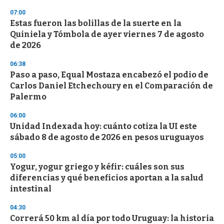
n
07:00
d
Estas fueron las bolillas de la suerte en la
s
o
Quiniela y Tómbola de ayer viernes 7 de agosto
f
de 2026
3
3
s
06:38
e
Paso a paso, Equal Mostaza encabezó el podio de
c
Carlos Daniel Etchechoury en el Comparación de
o
n
Palermo
d
s
06:00
Unidad Indexada hoy: cuánto cotiza la UI este
sábado 8 de agosto de 2026 en pesos uruguayos
05:00
Yogur, yogur griego y kéfir: cuáles son sus
diferencias y qué beneficios aportan a la salud
intestinal
04:30
Correrá 50 km al día por todo Uruguay: la historia