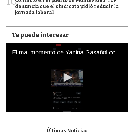
10
Conflicto en el puerto de Montevideo: TCP
denuncia que el sindicato pidió reducir la
jornada laboral
Te puede interesar
El mal momento de Yanina Gasañol con un hincha argentino en "Subrayado"
0
s
e
c
Últimas Noticias
o