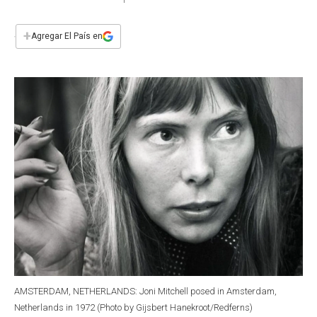
a
h
w
i
m
a
c
a
i
n
a
e
t
t
k
i
+
Agregar El País en
b
s
t
e
l
o
A
e
d
o
p
r
I
k
p
n
AMSTERDAM, NETHERLANDS: Joni Mitchell posed in Amsterdam,
Netherlands in 1972 (Photo by Gijsbert Hanekroot/Redferns)