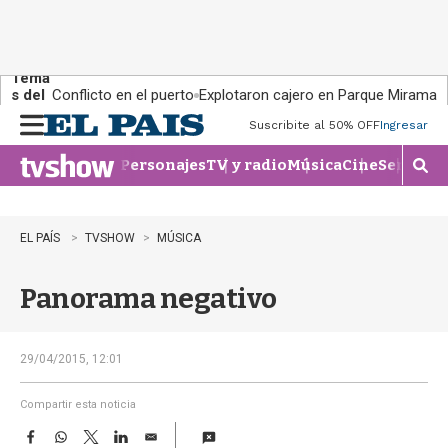
Tema
s del
Conflicto en el puerto
Explotaron cajero en Parque Miramar
día:
Suscribite al 50% OFF
Ingresar
M
e
Personajes
TV y radio
Música
Cine
Series
Te
n
M
u
o
s
t
EL PAÍS
TVSHOW
MÚSICA
r
a
Panorama negativo
r
b
�
s
29/04/2015, 12:01
q
u
Compartir esta noticia
e
F
W
T
L
E
d