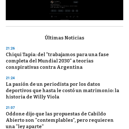
0
s
e
c
Últimas Noticias
o
n
21:26
d
Chiqui Tapia: del "trabajamos para una fase
s
o
completa del Mundial 2030" a teorías
f
conspirativas contra Argentina
3
3
s
21:24
e
La pasión de un periodista por los datos
c
deportivos que hasta le costó un matrimonio: la
o
n
historia de Willy Viola
d
s
21:07
Oddone dijo que las propuestas de Cabildo
Abierto son "contemplables", pero requieren
una "ley aparte"