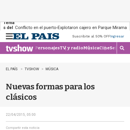
Tema
s del
Conflicto en el puerto
Explotaron cajero en Parque Miramar
día:
Suscribite al 50% OFF
Ingresar
M
e
Personajes
TV y radio
Música
Cine
Series
Te
n
M
u
o
s
t
EL PAÍS
TVSHOW
MÚSICA
r
a
Nuevas formas para los
r
b
clásicos
�
s
q
u
22/04/2015, 05:00
e
d
Compartir esta noticia