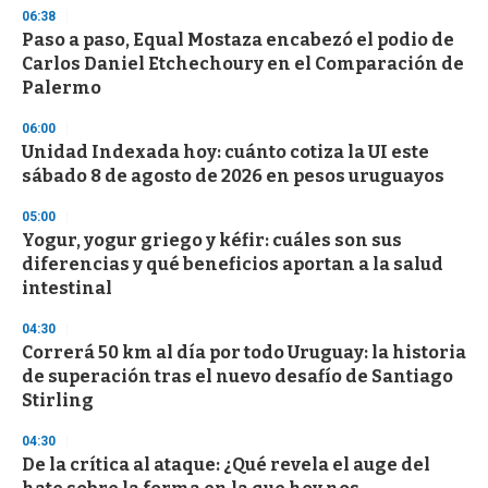
s
06:38
Paso a paso, Equal Mostaza encabezó el podio de
Carlos Daniel Etchechoury en el Comparación de
Palermo
06:00
Unidad Indexada hoy: cuánto cotiza la UI este
sábado 8 de agosto de 2026 en pesos uruguayos
05:00
Yogur, yogur griego y kéfir: cuáles son sus
diferencias y qué beneficios aportan a la salud
intestinal
04:30
Correrá 50 km al día por todo Uruguay: la historia
de superación tras el nuevo desafío de Santiago
Stirling
04:30
De la crítica al ataque: ¿Qué revela el auge del