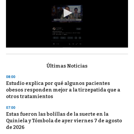
0
s
e
c
Últimas Noticias
o
n
08:00
d
Estudio explica por qué algunos pacientes
s
o
obesos responden mejor a la tirzepatida que a
f
otros tratamientos
3
3
s
07:00
e
Estas fueron las bolillas de la suerte en la
c
Quiniela y Tómbola de ayer viernes 7 de agosto
o
n
de 2026
d