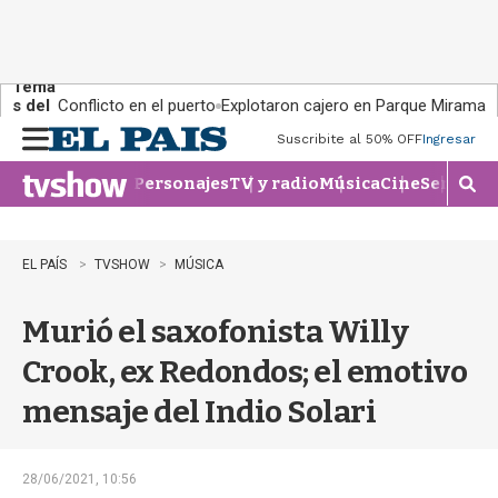
Tema
s del
Conflicto en el puerto
Explotaron cajero en Parque Miramar
día:
Suscribite al 50% OFF
Ingresar
M
e
Personajes
TV y radio
Música
Cine
Series
Te
n
M
u
o
s
t
EL PAÍS
TVSHOW
MÚSICA
r
a
Murió el saxofonista Willy
r
b
Crook, ex Redondos; el emotivo
�
s
mensaje del Indio Solari
q
u
e
d
28/06/2021, 10:56