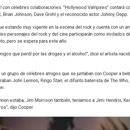
el con célebres colaboraciones. "Hollywood Vampires" contará co
, Brian Johnson, Dave Grohl y el reconocido actor Johnny Depp.
ue estando muy vigente en la escena del rock y cuenta con un a
tes personajes del rock y del cine participarán como invitados d
nto, pero se espera para este año.
os que perdí por las drogas y el alcohol”, dice el artista nacid
a un grupo de célebres amigos que se juntaban con Cooper a be
raban John Lennon, Ringo Starr, el difunto baterista de The Who,
on.
on estaba, Jim Morrison también, teníamos a Jimi Hendrix, Kei
s”, dijo Cooper.