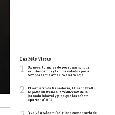
Las Más Vistas
1
Un muerto, miles de personas sin luz,
árboles caídos y techos volados por el
temporal que ameritó alerta roja
2
El ministro de Ganadería, Alfredo Fratti,
le pone un freno a la reducción de la
jornada laboral y pide que los robots
aporten al BPS
3
"¡Volvé a Adeom!": el filoso comentario de