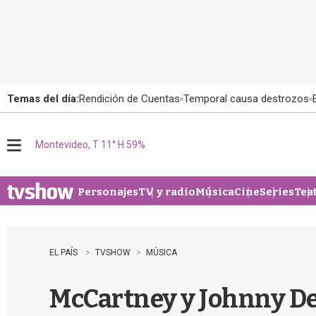
Temas del día:
Rendición de Cuentas
Temporal causa destrozos
Montevideo, T 11° H 59%
M
e
n
u
Personajes
TV y radio
Música
Cine
Series
Tea
EL PAÍS
TVSHOW
MÚSICA
McCartney y Johnny De