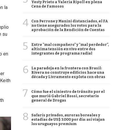
Yesty Prieto a Valeria Ripoll en plena
Cena de Famosos
n la
4
Con Perrone y Manini distanciados, el FA
no tiene asegurados los votos para la
mplio
aprobación de la Rendición de Cuentas
e su
5
Entre "mal compañero" y "mal perdedor",
altísima tensión en vivo entre dos
o en
integrantes de programa radial
6
La paradoja en la frontera con Brasil:
Rivera no construye edificios hace una
ber
década y Livramento explota con obras
 Keith
7
Cómo fue el siniestro de tránsito por el
que murió Gabriel Rossi, secretario
th
general de Drogas
8
Safaris privados, auroras boreales y
estadías de US$ 3.000 por día: así viajan
los uruguayos premium