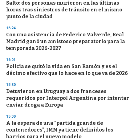
e
Salto: dos personas murieron en las últimas
c
horas tras siniestros de tránsito en el mismo
o
n
punto de la ciudad
d
s
16:24
Con una asistencia de Federico Valverde, Real
Madrid ganó un amistoso preparatorio para la
temporada 2026-2027
16:01
Policía se quitó la vida en San Ramón y es el
décimo efectivo que lo hace en lo que va de 2026
15:30
Detuvieron en Uruguay a dos franceses
requeridos por Interpol Argentina por intentar
enviar droga a Europa
15:00
A la espera de una "partida grande de
contenedores", IMM ya tiene definidos los
barrios para el nuevo modelo