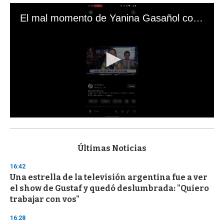
El mal momento de Yanina Gasañol con un hincha argentino en "Subrayado"
0
s
e
c
Últimas Noticias
o
n
16:42
d
Una estrella de la televisión argentina fue a ver
s
o
el show de Gustaf y quedó deslumbrada: "Quiero
f
trabajar con vos"
3
3
s
16:28