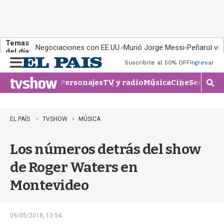
Temas
Negociaciones con EE.UU.
Murió Jorge Messi
Peñarol vs
del día:
Suscribite al 50% OFF
Ingresar
M
e
Personajes
TV y radio
Música
Cine
Series
Te
n
M
u
o
s
t
EL PAÍS
TVSHOW
MÚSICA
r
a
Los números detrás del show
r
b
de Roger Waters en
�
s
Montevideo
q
u
e
d
09/05/2018, 13:54