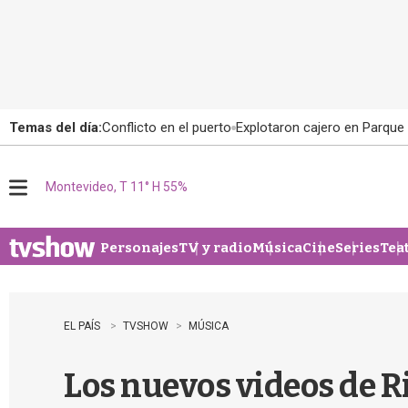
Temas del día:
Conflicto en el puerto
Explotaron cajero en Parque
Montevideo, T 11° H 55%
M
e
n
u
Personajes
TV y radio
Música
Cine
Series
Tea
EL PAÍS
TVSHOW
MÚSICA
Los nuevos videos de 