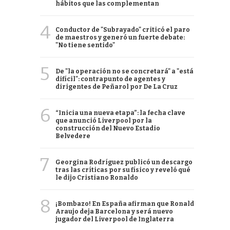
hábitos que las complementan
4
Conductor de "Subrayado" criticó el paro
de maestros y generó un fuerte debate:
"No tiene sentido"
5
De "la operación no se concretará" a "está
difícil": contrapunto de agentes y
dirigentes de Peñarol por De La Cruz
6
“Inicia una nueva etapa”: la fecha clave
que anunció Liverpool por la
construcción del Nuevo Estadio
Belvedere
7
Georgina Rodríguez publicó un descargo
tras las críticas por su físico y reveló qué
le dijo Cristiano Ronaldo
8
¡Bombazo! En España afirman que Ronald
Araujo deja Barcelona y será nuevo
jugador del Liverpool de Inglaterra