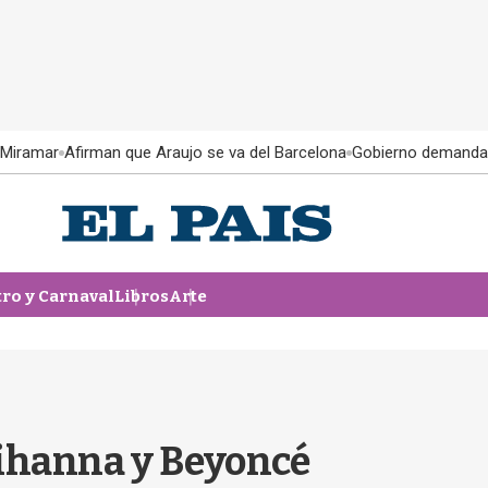
 Miramar
Afirman que Araujo se va del Barcelona
Gobierno demanda
tro y Carnaval
Libros
Arte
Rihanna y Beyoncé