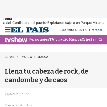
Tema
s del
Conflicto en el puerto
Explotaron cajero en Parque Miramar
día:
Suscribite al 50% OFF
Ingresar
M
e
Personajes
TV y radio
Música
Cine
Series
Te
n
M
u
o
s
t
EL PAÍS
TVSHOW
MÚSICA
r
a
Llena tu cabeza de rock, de
r
b
candombe y de caos
�
s
q
u
23/04/2015, 18:56
e
d
Compartir esta noticia