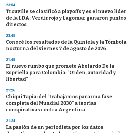
n
23:54
d
Trouville se clasificó a playoffs y es el nuevo líder
s
o
de la LDA; Verdirrojo y Lagomar ganaron puntos
f
directos
3
3
s
23:45
e
Conocé los resultados de la Quiniela y la Tómbola
c
nocturna del viernes 7 de agosto de 2026
o
n
d
21:45
s
El nuevo rumbo que promete Abelardo De la
Espriella para Colombia: "Orden, autoridad y
libertad"
21:26
Chiqui Tapia: del "trabajamos para una fase
completa del Mundial 2030" a teorías
conspirativas contra Argentina
21:24
La pasión de un periodista por los datos