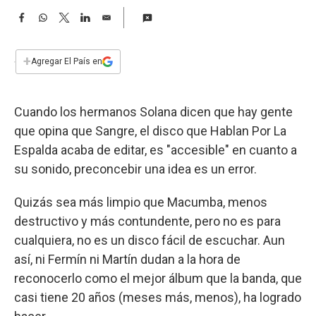
a
F
W
T
L
E
a
h
w
i
m
c
a
i
n
a
e
t
t
k
i
+
Agregar El País en
b
s
t
e
l
o
A
e
d
o
p
r
I
Cuando los hermanos Solana dicen que hay gente
k
p
n
que opina que Sangre, el disco que Hablan Por La
Espalda acaba de editar, es "accesible" en cuanto a
su sonido, preconcebir una idea es un error.
Quizás sea más limpio que Macumba, menos
destructivo y más contundente, pero no es para
cualquiera, no es un disco fácil de escuchar. Aun
así, ni Fermín ni Martín dudan a la hora de
reconocerlo como el mejor álbum que la banda, que
casi tiene 20 años (meses más, menos), ha logrado