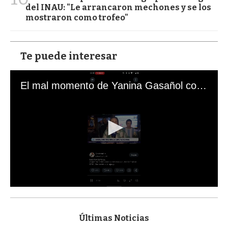
del INAU: "Le arrancaron mechones y se los
mostraron como trofeo"
Te puede interesar
El mal momento de Yanina Gasañol con un hincha argentino en "Subrayado"
0
s
e
c
Últimas Noticias
o