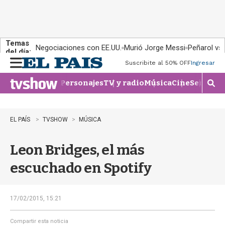
Temas
Negociaciones con EE.UU.
Murió Jorge Messi
Peñarol vs
del día:
Suscribite al 50% OFF
Ingresar
M
e
Personajes
TV y radio
Música
Cine
Series
Te
n
M
u
o
s
t
EL PAÍS
TVSHOW
MÚSICA
r
a
Leon Bridges, el más
r
b
escuchado en Spotify
�
s
q
u
17/02/2015, 15:21
e
d
Compartir esta noticia