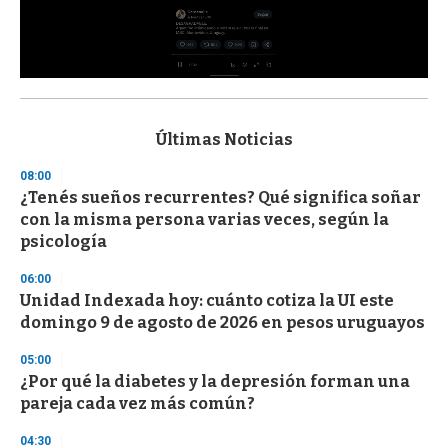
0
s
e
c
Últimas Noticias
o
n
08:00
d
¿Tenés sueños recurrentes? Qué significa soñar
s
o
con la misma persona varias veces, según la
f
psicología
3
3
s
06:00
e
Unidad Indexada hoy: cuánto cotiza la UI este
c
domingo 9 de agosto de 2026 en pesos uruguayos
o
n
d
05:00
s
¿Por qué la diabetes y la depresión forman una
pareja cada vez más común?
04:30