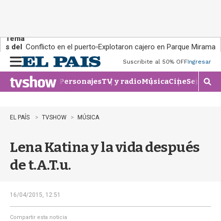
Tema
s del
Conflicto en el puerto
Explotaron cajero en Parque Miramar
día:
Suscribite al 50% OFF
Ingresar
M
e
Personajes
TV y radio
Música
Cine
Series
Te
n
M
u
o
s
t
EL PAÍS
TVSHOW
MÚSICA
r
a
Lena Katina y la vida después
r
b
de t.A.T.u.
�
s
q
u
16/04/2015, 12:51
e
d
Compartir esta noticia