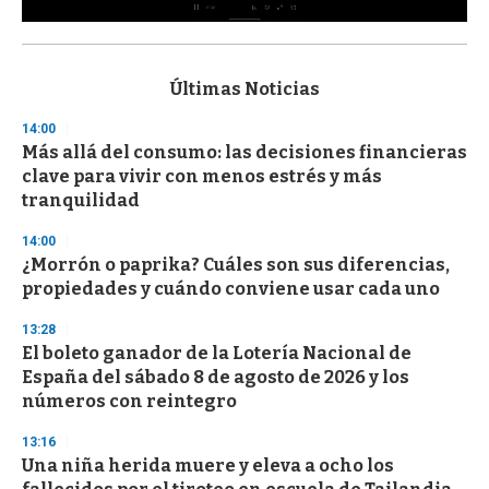
0
s
e
c
Últimas Noticias
o
n
14:00
d
Más allá del consumo: las decisiones financieras
s
o
clave para vivir con menos estrés y más
f
tranquilidad
3
3
s
14:00
e
¿Morrón o paprika? Cuáles son sus diferencias,
c
propiedades y cuándo conviene usar cada uno
o
n
d
13:28
s
El boleto ganador de la Lotería Nacional de
España del sábado 8 de agosto de 2026 y los
números con reintegro
13:16
Una niña herida muere y eleva a ocho los