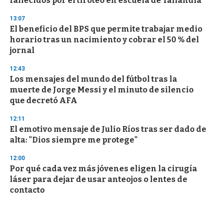
fallecidos por el tiroteo en escuela de Tailandia
13:07
El beneficio del BPS que permite trabajar medio
horario tras un nacimiento y cobrar el 50 % del
jornal
12:43
Los mensajes del mundo del fútbol tras la
muerte de Jorge Messi y el minuto de silencio
que decretó AFA
12:11
El emotivo mensaje de Julio Ríos tras ser dado de
alta: "Dios siempre me protege"
12:00
Por qué cada vez más jóvenes eligen la cirugía
láser para dejar de usar anteojos o lentes de
contacto