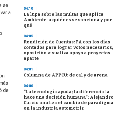
e se
04:10
evar a
La lupa sobre las multas que aplica
Ambiente: a quiénes se sanciona y por
qué
o
04:05
Rendición de Cuentas: FA con los días
contados para lograr votos necesarios;
oposición visualiza apoyo a proyectos
aparte
04:01
Columna de APPCU: de cal y de arena
ón.
 más
04:00
dó de
“La tecnología ayuda; la diferencia la
hace una decisión humana”: Alejandro
Curcio analiza el cambio de paradigma
en la industria automotriz
s