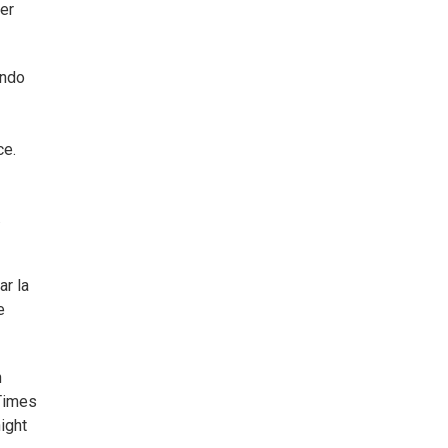
ier
ando
ce.
.
ar la
e
n
 Times
ight