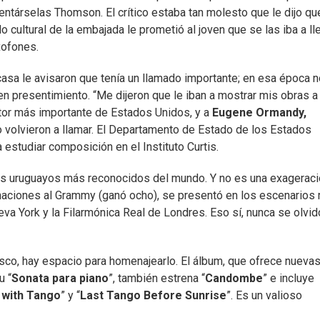
sentárselas Thomson. El crítico estaba tan molesto que le dijo qu
o cultural de la embajada le prometió al joven que se las iba a ll
xofones.
casa le avisaron que tenía un llamado importante; en esa época n
en presentimiento. “Me dijeron que le iban a mostrar mis obras a
or más importante de Estados Unidos, y a
Eugene Ormandy,
lo volvieron a llamar. El Departamento de Estado de los Estados
a estudiar composición en el Instituto Curtis.
s uruguayos más reconocidos del mundo. Y no es una exageraci
naciones al Grammy (ganó ocho), se presentó en los escenarios
eva York y la Filarmónica Real de Londres. Eso sí, nunca se olvi
isco, hay espacio para homenajearlo. El álbum, que ofrece nueva
u “
Sonata para piano
”, también estrena “
Candombe
” e incluye
 with Tango
” y “
Last Tango Before Sunrise
”. Es un valioso