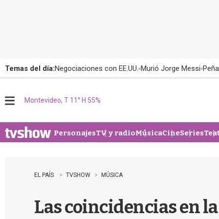
Temas del día:
Negociaciones con EE.UU.
Murió Jorge Messi
Peña
Montevideo, T 11° H 55%
M
e
n
u
Personajes
TV y radio
Música
Cine
Series
Tea
EL PAÍS
TVSHOW
MÚSICA
Las coincidencias en la