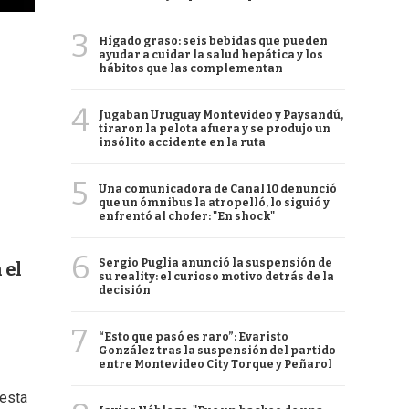
3
Hígado graso: seis bebidas que pueden
ayudar a cuidar la salud hepática y los
hábitos que las complementan
4
Jugaban Uruguay Montevideo y Paysandú,
tiraron la pelota afuera y se produjo un
insólito accidente en la ruta
5
Una comunicadora de Canal 10 denunció
que un ómnibus la atropelló, lo siguió y
enfrentó al chofer: "En shock"
6
Sergio Puglia anunció la suspensión de
 el
su reality: el curioso motivo detrás de la
decisión
7
“Esto que pasó es raro”: Evaristo
González tras la suspensión del partido
entre Montevideo City Torque y Peñarol
uesta