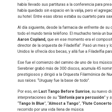
había llevado sus partituras a la conferencia para pre
había quedado sin espacio en la valija, pero el agregad
su hotel. Entre esas obras estaba su cuarteto para sa
Al día siguiente, desde la farmacia de enfrente de su 
todo el mundo tenía teléfono. El muchacho tenía un bu
Aaron Copland,
que en ese momento era el composit
director de la orquesta de Filadelfia”. Pasó un mes y 
Unidos le ofrecía dos becas, y allá fue a Filadelfia par
Ese fue el comienzo del camino de uno de los músico
Serebrier grabó más de 300 discos, acumula 45 nomi
prestigiosos y dirigió a la Orquesta Filarmónica de Nu
sus raíces. “Uruguay fue la base de todo”.
Por eso, en
Last Tango Before Sunrise
, su nuevo d
interpretaciones de su “
Sinfonía para percusión
” y s
“
Tango In Blue
”, “
Almost a Tango
”, “
Flute Concerto
recorrido por una vida llena de música.