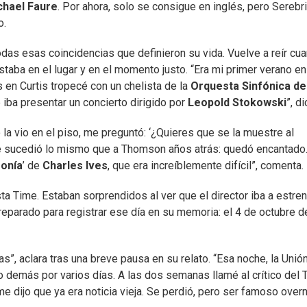
chael Faure
. Por ahora, solo se consigue en inglés, pero Serebr
o.
odas esas coincidencias que definieron su vida. Vuelve a reír cu
Estaba en el lugar y en el momento justo. “Era mi primer verano en
en Curtis tropecé con un chelista de la
Orquesta Sinfónica de
 iba presentar un concierto dirigido por
Leopold Stokowski
”, di
o la vio en el piso, me preguntó: ‘¿Quieres que se la muestre al
o le sucedió lo mismo que a Thomson años atrás: quedó encantado
fonía
’ de
Charles Ives
, que era increíblemente difícil”, comenta.
sta Time. Estaban sorprendidos al ver que el director iba a estren
preparado para registrar ese día en su memoria: el 4 de octubre d
”, aclara tras una breve pausa en su relato. “Esa noche, la Unió
 lo demás por varios días. A las dos semanas llamé al crítico del
 me dijo que ya era noticia vieja. Se perdió, pero ser famoso overn