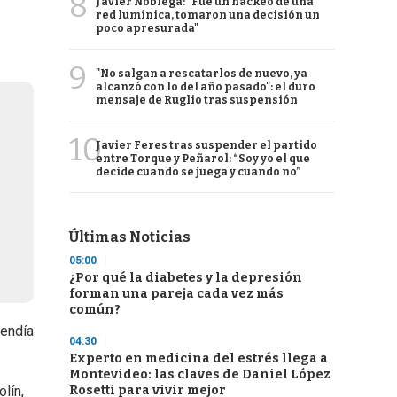
8
Javier Nóblega: "Fue un hackeo de una
red lumínica, tomaron una decisión un
poco apresurada"
9
"No salgan a rescatarlos de nuevo, ya
alcanzó con lo del año pasado": el duro
mensaje de Ruglio tras suspensión
10
Javier Feres tras suspender el partido
entre Torque y Peñarol: “Soy yo el que
decide cuando se juega y cuando no”
Últimas Noticias
05:00
¿Por qué la diabetes y la depresión
forman una pareja cada vez más
común?
tendía
04:30
Experto en medicina del estrés llega a
Montevideo: las claves de Daniel López
Rosetti para vivir mejor
lín,