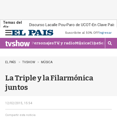
Temas del
Discurso Lacalle Pou
Paro de UCOT
En Clave País
día:
Suscribite al 50% OFF
Ingresar
M
e
Personajes
TV y radio
Música
Cine
Series
Te
n
M
u
o
s
t
EL PAÍS
TVSHOW
MÚSICA
r
a
La Triple y la Filarmónica
r
b
juntos
�
s
q
u
12/02/2015, 15:54
e
d
Compartir esta noticia