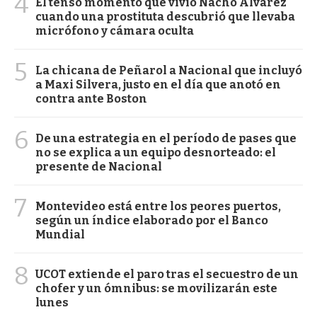
4
El tenso momento que vivió Nacho Álvarez
cuando una prostituta descubrió que llevaba
micrófono y cámara oculta
5
La chicana de Peñarol a Nacional que incluyó
a Maxi Silvera, justo en el día que anotó en
contra ante Boston
6
De una estrategia en el período de pases que
no se explica a un equipo desnorteado: el
presente de Nacional
7
Montevideo está entre los peores puertos,
según un índice elaborado por el Banco
Mundial
8
UCOT extiende el paro tras el secuestro de un
chofer y un ómnibus: se movilizarán este
lunes