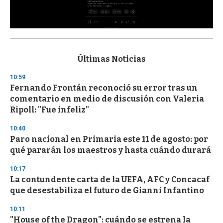
0
s
e
c
Últimas Noticias
o
n
10:59
d
Fernando Frontán reconoció su error tras un
s
o
comentario en medio de discusión con Valeria
f
Ripoll: "Fue infeliz"
3
3
s
10:40
e
Paro nacional en Primaria este 11 de agosto: por
c
qué pararán los maestros y hasta cuándo durará
o
n
d
10:17
s
La contundente carta de la UEFA, AFC y Concacaf
que desestabiliza el futuro de Gianni Infantino
10:11
"House of the Dragon": cuándo se estrena la