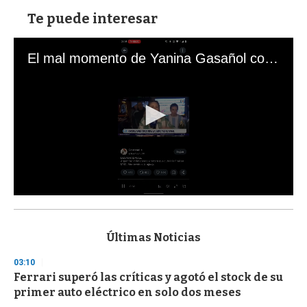
Te puede interesar
El mal momento de Yanina Gasañol con un hincha argentino en "Subrayado"
0
s
e
c
Últimas Noticias
o
n
03:10
d
Ferrari superó las críticas y agotó el stock de su
s
o
primer auto eléctrico en solo dos meses
f