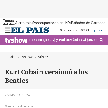
Temas
Alerta roja
Preocupaciones en INR
Bañados de Carrasco
del día:
Suscribite al 50% OFF
Ingresar
M
e
Personajes
TV y radio
Música
Cine
Series
Te
n
M
u
o
s
t
EL PAÍS
TVSHOW
MÚSICA
r
a
Kurt Cobain versionó a los
r
b
Beatles
�
s
q
u
22/04/2015, 13:24
e
d
Compartir esta noticia