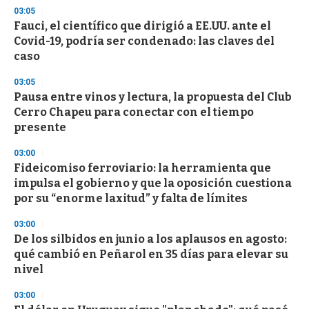
3
03:05
3
s
Fauci, el científico que dirigió a EE.UU. ante el
e
Covid-19, podría ser condenado: las claves del
c
caso
o
n
d
03:05
s
Pausa entre vinos y lectura, la propuesta del Club
Cerro Chapeu para conectar con el tiempo
presente
03:00
Fideicomiso ferroviario: la herramienta que
impulsa el gobierno y que la oposición cuestiona
por su “enorme laxitud” y falta de límites
03:00
De los silbidos en junio a los aplausos en agosto:
qué cambió en Peñarol en 35 días para elevar su
nivel
03:00