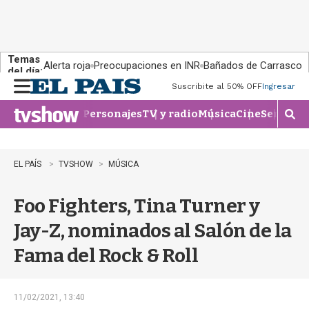
Temas
Alerta roja
Preocupaciones en INR
Bañados de Carrasco
del día:
Suscribite al 50% OFF
Ingresar
M
e
Personajes
TV y radio
Música
Cine
Series
Te
n
M
u
o
s
t
EL PAÍS
TVSHOW
MÚSICA
r
a
Foo Fighters, Tina Turner y
r
b
Jay-Z, nominados al Salón de la
�
s
Fama del Rock & Roll
q
u
e
d
11/02/2021, 13:40