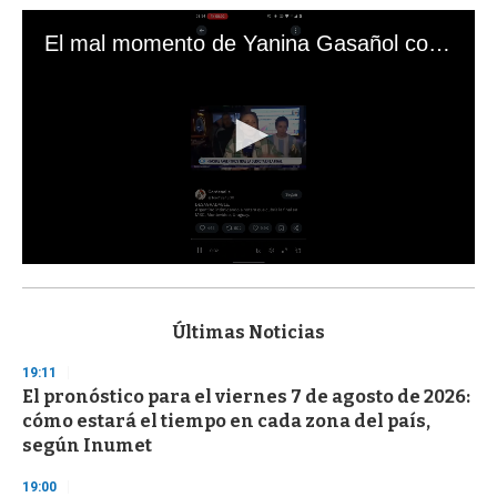
El mal momento de Yanina Gasañol con un hincha argentino en "Subrayado"
0
s
e
c
Últimas Noticias
o
n
19:11
d
El pronóstico para el viernes 7 de agosto de 2026:
s
o
cómo estará el tiempo en cada zona del país,
f
según Inumet
3
3
s
19:00