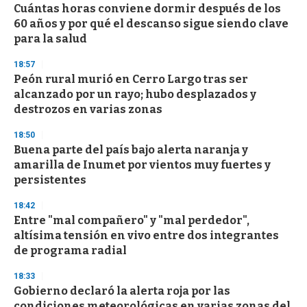
e
Cuántas horas conviene dormir después de los
c
60 años y por qué el descanso sigue siendo clave
o
n
para la salud
d
s
18:57
Peón rural murió en Cerro Largo tras ser
alcanzado por un rayo; hubo desplazados y
destrozos en varias zonas
18:50
Buena parte del país bajo alerta naranja y
amarilla de Inumet por vientos muy fuertes y
persistentes
18:42
Entre "mal compañero" y "mal perdedor",
altísima tensión en vivo entre dos integrantes
de programa radial
18:33
Gobierno declaró la alerta roja por las
condiciones meteorológicas en varias zonas del