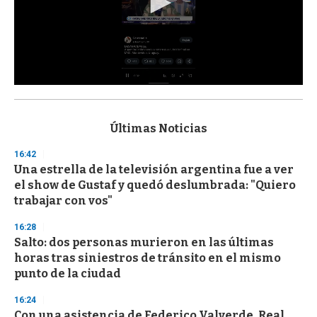
0
s
e
c
Últimas Noticias
o
n
16:42
d
Una estrella de la televisión argentina fue a ver
s
o
el show de Gustaf y quedó deslumbrada: "Quiero
f
trabajar con vos"
3
3
s
16:28
e
Salto: dos personas murieron en las últimas
c
horas tras siniestros de tránsito en el mismo
o
n
punto de la ciudad
d
s
16:24
Con una asistencia de Federico Valverde, Real