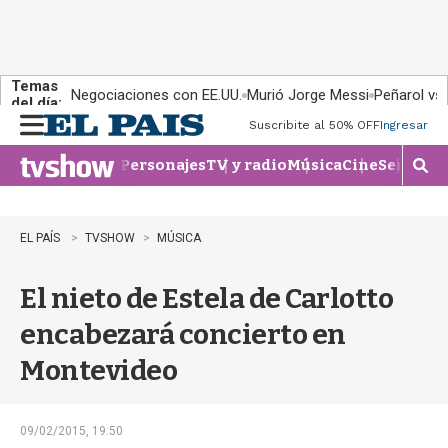
Temas
Negociaciones con EE.UU.
Murió Jorge Messi
Peñarol vs
del día:
Suscribite al 50% OFF
Ingresar
M
e
Personajes
TV y radio
Música
Cine
Series
Te
n
M
u
o
s
t
EL PAÍS
TVSHOW
MÚSICA
r
a
El nieto de Estela de Carlotto
r
b
encabezará concierto en
�
s
Montevideo
q
u
e
d
09/02/2015, 19:50