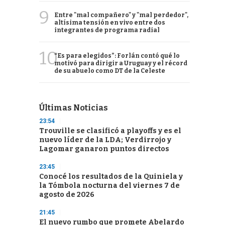
9
Entre "mal compañero" y "mal perdedor",
altísima tensión en vivo entre dos
integrantes de programa radial
10
“Es para elegidos”: Forlán contó qué lo
motivó para dirigir a Uruguay y el récord
de su abuelo como DT de la Celeste
Últimas Noticias
23:54
Trouville se clasificó a playoffs y es el
nuevo líder de la LDA; Verdirrojo y
Lagomar ganaron puntos directos
23:45
Conocé los resultados de la Quiniela y
la Tómbola nocturna del viernes 7 de
agosto de 2026
21:45
El nuevo rumbo que promete Abelardo