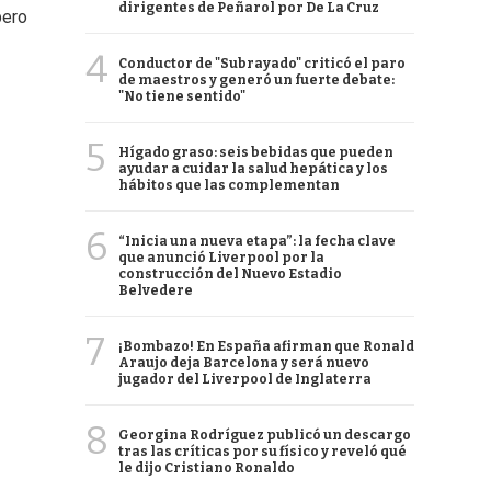
dirigentes de Peñarol por De La Cruz
pero
4
Conductor de "Subrayado" criticó el paro
de maestros y generó un fuerte debate:
"No tiene sentido"
5
Hígado graso: seis bebidas que pueden
ayudar a cuidar la salud hepática y los
hábitos que las complementan
6
“Inicia una nueva etapa”: la fecha clave
que anunció Liverpool por la
construcción del Nuevo Estadio
Belvedere
7
¡Bombazo! En España afirman que Ronald
Araujo deja Barcelona y será nuevo
jugador del Liverpool de Inglaterra
8
Georgina Rodríguez publicó un descargo
tras las críticas por su físico y reveló qué
le dijo Cristiano Ronaldo