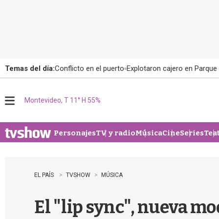
Temas del día:
Conflicto en el puerto
Explotaron cajero en Parque
Montevideo, T 11° H 55%
M
e
n
u
Personajes
TV y radio
Música
Cine
Series
Tea
EL PAÍS
TVSHOW
MÚSICA
El "lip sync", nueva mod