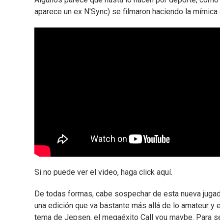
aparece un ex N'Sync) se filmaron haciendo la mímica 
Si no puede ver el video, haga click aquí.
De todas formas, cabe sospechar de esta nueva jugada
una edición que va bastante más allá de lo amateur y
tema de Jepsen, el megaéxito Call you maybe. Para se