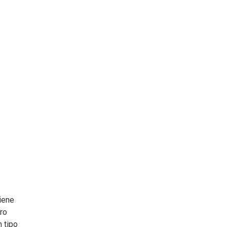
iene
ro
 tipo