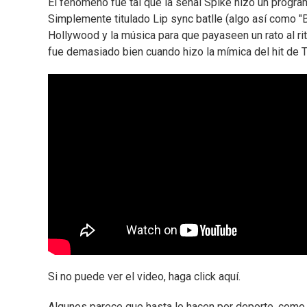
El fenómeno fue tal que la señal Spike hizo un program
Simplemente titulado Lip sync batlle (algo así como "
Hollywood y la música para que payaseen un rato al ri
fue demasiado bien cuando hizo la mímica del hit de Ta
Si no puede ver el video, haga click aquí.
Algunos parece que hasta lo hacen por deporte, como J