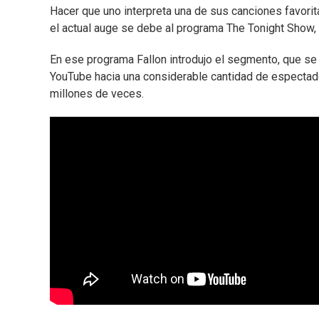
Hacer que uno interpreta una de sus canciones favori
el actual auge se debe al programa The Tonight Show,
En ese programa Fallon introdujo el segmento, que s
YouTube hacia una considerable cantidad de espectador
millones de veces.