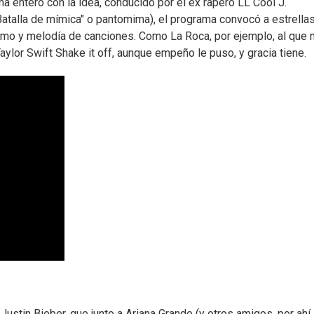
a entero con la idea, conducido por el ex rapero LL Cool J.
Batalla de mímica" o pantomima), el programa convocó a estrella
tmo y melodía de canciones. Como La Roca, por ejemplo, al que n
ylor Swift Shake it off, aunque empeño le puso, y gracia tiene.
ustin Bieber, que junto a Ariana Grande (y otros amigos, por ahí