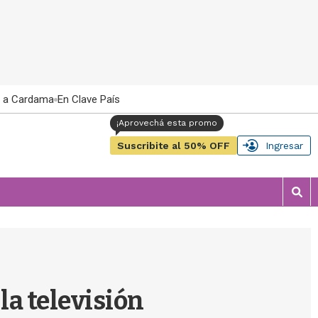
 a Cardama
En Clave País
Suscribite al 50% OFF
Ingresar
M
o
s
t
r
a
r
 la televisión
b
�