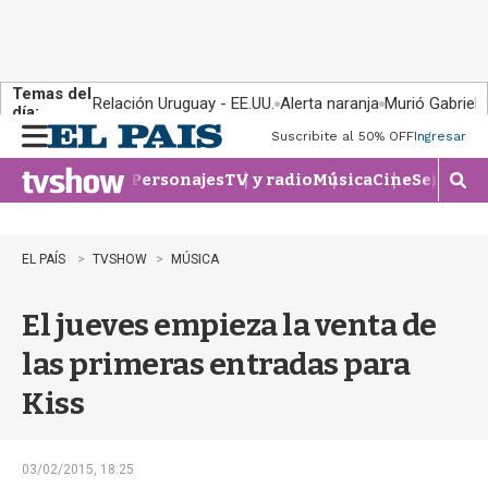
Temas del
Relación Uruguay - EE.UU.
Alerta naranja
Murió Gabriel 
día:
Suscribite al 50% OFF
Ingresar
M
e
Personajes
TV y radio
Música
Cine
Series
Te
n
M
u
o
s
t
EL PAÍS
TVSHOW
MÚSICA
r
a
El jueves empieza la venta de
r
b
las primeras entradas para
�
s
Kiss
q
u
e
d
03/02/2015, 18:25