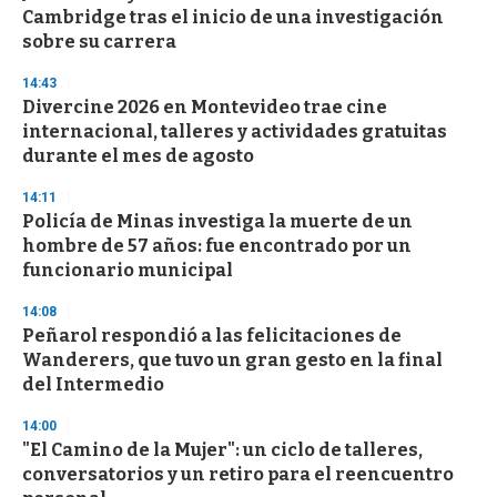
o
Cambridge tras el inicio de una investigación
f
sobre su carrera
3
3
s
14:43
e
Divercine 2026 en Montevideo trae cine
c
internacional, talleres y actividades gratuitas
o
n
durante el mes de agosto
d
s
14:11
Policía de Minas investiga la muerte de un
hombre de 57 años: fue encontrado por un
funcionario municipal
14:08
Peñarol respondió a las felicitaciones de
Wanderers, que tuvo un gran gesto en la final
del Intermedio
14:00
"El Camino de la Mujer": un ciclo de talleres,
conversatorios y un retiro para el reencuentro