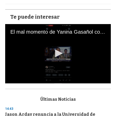
Te puede interesar
El mal momento de Yanina Gasañol con un hincha argentino en "Subrayado"
0
s
e
c
Últimas Noticias
o
n
14:43
d
Jason Arday renuncia a la Universidad de
s