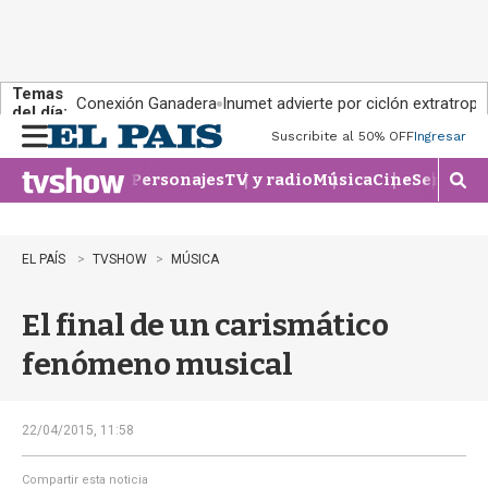
Temas
Conexión Ganadera
Inumet advierte por ciclón extratropi
del día:
Suscribite al 50% OFF
Ingresar
M
e
Personajes
TV y radio
Música
Cine
Series
Te
n
M
u
o
s
t
EL PAÍS
TVSHOW
MÚSICA
r
a
El final de un carismático
r
b
fenómeno musical
�
s
q
u
22/04/2015, 11:58
e
d
Compartir esta noticia