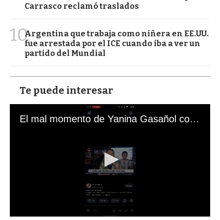
Carrasco reclamó traslados
10
Argentina que trabaja como niñera en EE.UU.
fue arrestada por el ICE cuando iba a ver un
partido del Mundial
Te puede interesar
El mal momento de Yanina Gasañol con un hincha argentino en "Subrayado"
0