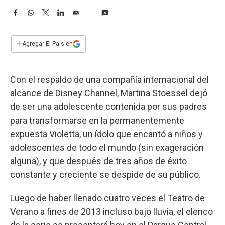
a
F
W
T
L
E
a
h
w
i
m
c
a
i
n
a
e
t
t
k
i
+
Agregar El País en
b
s
t
e
l
o
A
e
d
o
p
r
I
Con el respaldo de una compañía internacional del
k
p
n
alcance de Disney Channel, Martina Stoessel dejó
de ser una adolescente contenida por sus padres
para transformarse en la permanentemente
expuesta Violetta, un ídolo que encantó a niños y
adolescentes de todo el mundo (sin exageración
alguna), y que después de tres años de éxito
constante y creciente se despide de su público.
Luego de haber llenado cuatro veces el Teatro de
Verano a fines de 2013 incluso bajo lluvia, el elenco