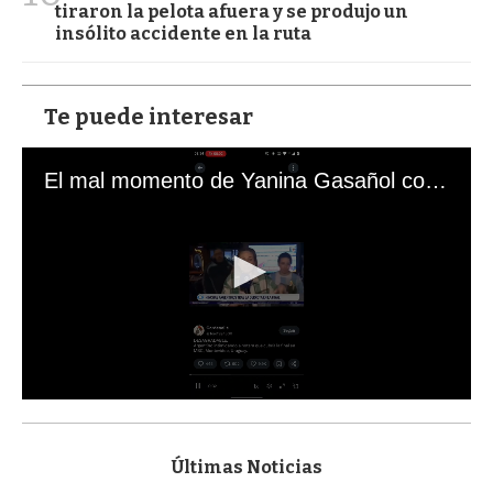
tiraron la pelota afuera y se produjo un
insólito accidente en la ruta
Te puede interesar
El mal momento de Yanina Gasañol con un hincha argentino en "Subrayado"
0
s
e
c
Últimas Noticias
o