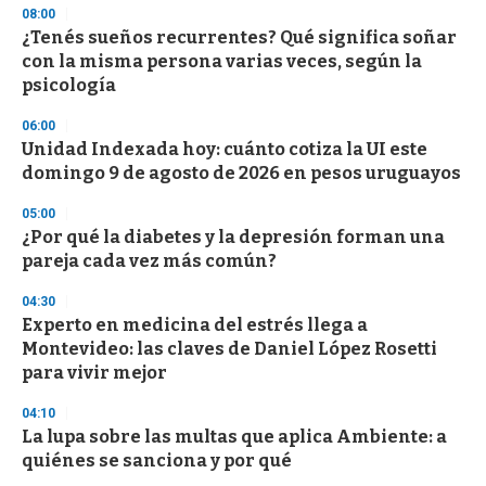
n
08:00
d
¿Tenés sueños recurrentes? Qué significa soñar
s
o
con la misma persona varias veces, según la
f
psicología
3
3
s
06:00
e
Unidad Indexada hoy: cuánto cotiza la UI este
c
domingo 9 de agosto de 2026 en pesos uruguayos
o
n
d
05:00
s
¿Por qué la diabetes y la depresión forman una
pareja cada vez más común?
04:30
Experto en medicina del estrés llega a
Montevideo: las claves de Daniel López Rosetti
para vivir mejor
04:10
La lupa sobre las multas que aplica Ambiente: a
quiénes se sanciona y por qué