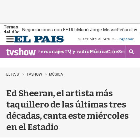
Temas
Negociaciones con EE.UU.
Murió Jorge Messi
Peñarol vs
del día:
Suscribite al 50% OFF
Ingresar
M
e
Personajes
TV y radio
Música
Cine
Series
Te
n
M
u
o
s
t
EL PAÍS
TVSHOW
MÚSICA
r
a
Ed Sheeran, el artista más
r
b
taquillero de las últimas tres
�
s
décadas, canta este miércoles
q
u
en el Estadio
e
d