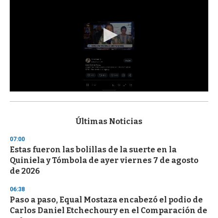
0
s
e
c
Últimas Noticias
o
n
07:00
d
Estas fueron las bolillas de la suerte en la
s
o
Quiniela y Tómbola de ayer viernes 7 de agosto
f
de 2026
3
3
s
06:38
e
Paso a paso, Equal Mostaza encabezó el podio de
c
Carlos Daniel Etchechoury en el Comparación de
o