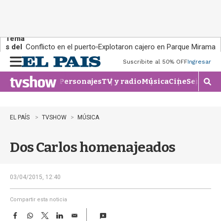
Tema
s del
Conflicto en el puerto
Explotaron cajero en Parque Miramar
día:
Suscribite al 50% OFF
Ingresar
M
e
Personajes
TV y radio
Música
Cine
Series
Te
n
M
u
o
s
t
EL PAÍS
TVSHOW
MÚSICA
r
a
Dos Carlos homenajeados
r
b
�
s
03/04/2015, 12:40
q
u
Compartir esta noticia
e
F
W
T
L
E
d