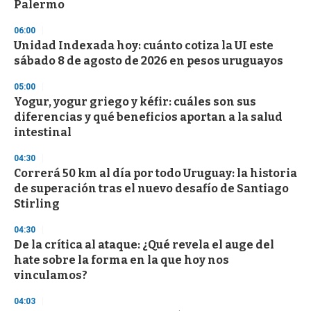
n
Palermo
d
s
06:00
Unidad Indexada hoy: cuánto cotiza la UI este
sábado 8 de agosto de 2026 en pesos uruguayos
05:00
Yogur, yogur griego y kéfir: cuáles son sus
diferencias y qué beneficios aportan a la salud
intestinal
04:30
Correrá 50 km al día por todo Uruguay: la historia
de superación tras el nuevo desafío de Santiago
Stirling
04:30
De la crítica al ataque: ¿Qué revela el auge del
hate sobre la forma en la que hoy nos
vinculamos?
04:03