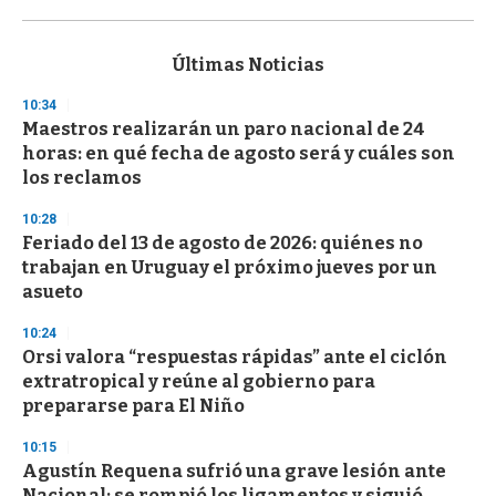
0
s
e
c
Últimas Noticias
o
n
10:34
d
Maestros realizarán un paro nacional de 24
s
o
horas: en qué fecha de agosto será y cuáles son
f
los reclamos
3
3
s
10:28
e
Feriado del 13 de agosto de 2026: quiénes no
c
trabajan en Uruguay el próximo jueves por un
o
n
asueto
d
s
10:24
Orsi valora “respuestas rápidas” ante el ciclón
extratropical y reúne al gobierno para
prepararse para El Niño
10:15
Agustín Requena sufrió una grave lesión ante
Nacional: se rompió los ligamentos y siguió