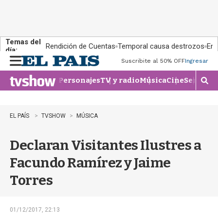
Temas del
Rendición de Cuentas
Temporal causa destrozos
En 
día:
Suscribite al 50% OFF
Ingresar
M
e
Personajes
TV y radio
Música
Cine
Series
Te
n
M
u
o
s
t
EL PAÍS
TVSHOW
MÚSICA
r
a
Declaran Visitantes Ilustres a
r
b
Facundo Ramírez y Jaime
�
s
Torres
q
u
e
d
01/12/2017, 22:13