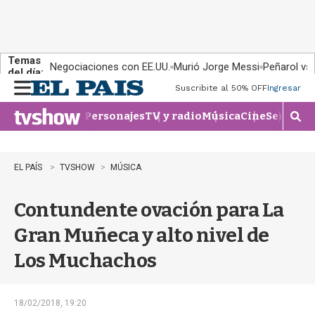
Temas
Negociaciones con EE.UU.
Murió Jorge Messi
Peñarol vs
del día:
Suscribite al 50% OFF
Ingresar
M
e
Personajes
TV y radio
Música
Cine
Series
Te
n
M
u
o
s
t
EL PAÍS
TVSHOW
MÚSICA
r
a
Contundente ovación para La
r
b
Gran Muñeca y alto nivel de
�
s
Los Muchachos
q
u
e
d
18/02/2018, 19:20