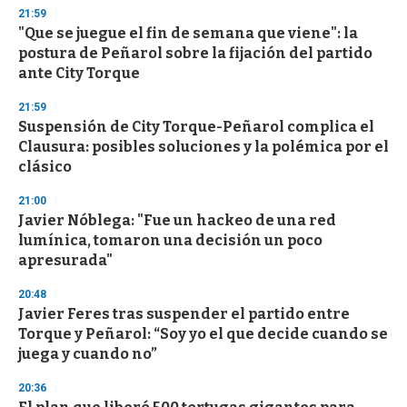
n
21:59
d
"Que se juegue el fin de semana que viene": la
s
o
postura de Peñarol sobre la fijación del partido
f
ante City Torque
3
3
s
21:59
e
Suspensión de City Torque-Peñarol complica el
c
Clausura: posibles soluciones y la polémica por el
o
n
clásico
d
s
21:00
Javier Nóblega: "Fue un hackeo de una red
lumínica, tomaron una decisión un poco
apresurada"
20:48
Javier Feres tras suspender el partido entre
Torque y Peñarol: “Soy yo el que decide cuando se
juega y cuando no”
20:36