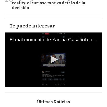
reality: el curioso motivo detrás de la
decisión
Te puede interesar
El mal momento de Yanina Gasañol con un hincha argentino en "Subrayado"
0
s
e
c
Últimas Noticias
o