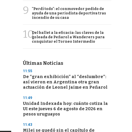
9
"Perdí todo": el conmovedor pedido de
ayuda de una periodista deportiva tras
incendio de su casa
10
Del ballet a la eficacia: las claves de la
goleada de Peñarol a Wanderers para
conquistar el Torneo Intermedio
Últimas Noticias
11:55
De “gran exhibición” al “deslumbre”:
así vieron en Argentina otra gran
actuación de Leonel Jaime en Peñarol
11:49
Unidad Indexada hoy: cuánto cotiza la
UI este jueves 6 de agosto de 2026 en
pesos uruguayos
11:43
Milei se quedó sin el capítulo de