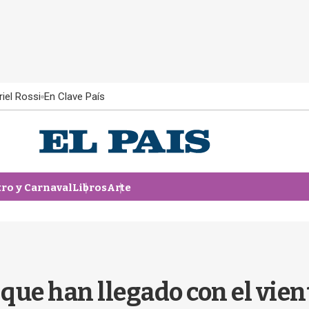
iel Rossi
En Clave País
tro y Carnaval
Libros
Arte
 que han llegado con el vien