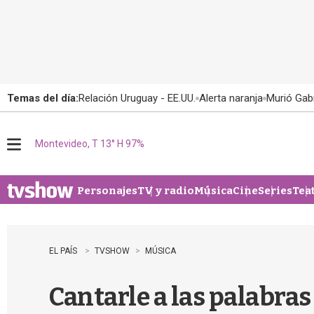
Temas del día:
Relación Uruguay - EE.UU.
Alerta naranja
Murió Gabr
Montevideo, T 13° H 97%
M
e
n
u
Personajes
TV y radio
Música
Cine
Series
Tea
EL PAÍS
TVSHOW
MÚSICA
Cantarle a las palabras