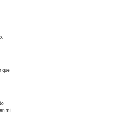
o.
n que
do
 en mi