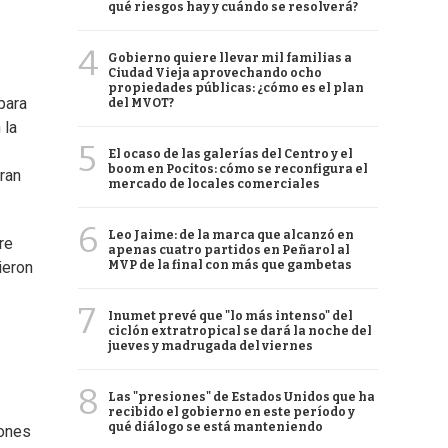
qué riesgos hay y cuándo se resolverá?
4
Gobierno quiere llevar mil familias a
Ciudad Vieja aprovechando ocho
propiedades públicas: ¿cómo es el plan
para
del MVOT?
 la
5
El ocaso de las galerías del Centro y el
boom en Pocitos: cómo se reconfigura el
ran
mercado de locales comerciales
6
Leo Jaime: de la marca que alcanzó en
re
apenas cuatro partidos en Peñarol al
MVP de la final con más que gambetas
ieron
7
Inumet prevé que "lo más intenso" del
ciclón extratropical se dará la noche del
jueves y madrugada del viernes
8
Las "presiones" de Estados Unidos que ha
recibido el gobierno en este período y
qué diálogo se está manteniendo
iones