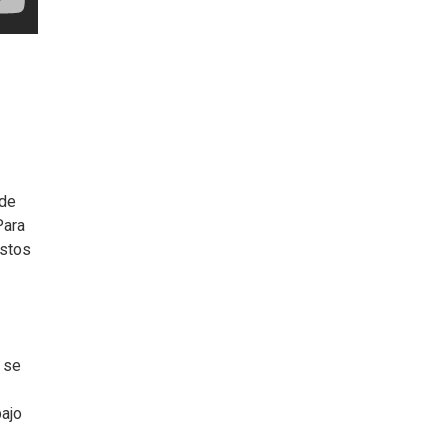
 de
Para
estos
 se
bajo