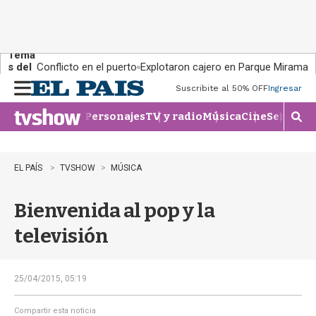
Tema
s del
Conflicto en el puerto
Explotaron cajero en Parque Miramar
día:
Suscribite al 50% OFF
Ingresar
M
e
Personajes
TV y radio
Música
Cine
Series
Te
n
M
u
o
s
t
EL PAÍS
TVSHOW
MÚSICA
r
a
Bienvenida al pop y la
r
b
televisión
�
s
q
u
25/04/2015, 05:19
e
d
Compartir esta noticia