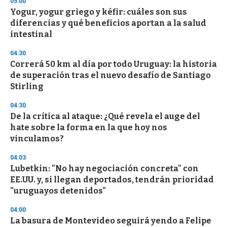
05:00
d
Yogur, yogur griego y kéfir: cuáles son sus
s
o
diferencias y qué beneficios aportan a la salud
f
intestinal
3
3
s
04:30
e
Correrá 50 km al día por todo Uruguay: la historia
c
de superación tras el nuevo desafío de Santiago
o
n
Stirling
d
s
04:30
De la crítica al ataque: ¿Qué revela el auge del
hate sobre la forma en la que hoy nos
vinculamos?
04:03
Lubetkin: "No hay negociación concreta" con
EE.UU. y, si llegan deportados, tendrán prioridad
"uruguayos detenidos"
04:00
La basura de Montevideo seguirá yendo a Felipe