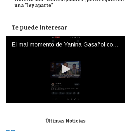
una "ley aparte"
Te puede interesar
El mal momento de Yanina Gasañol con un hincha argentino en "Subrayado"
0
s
e
c
Últimas Noticias
o
n