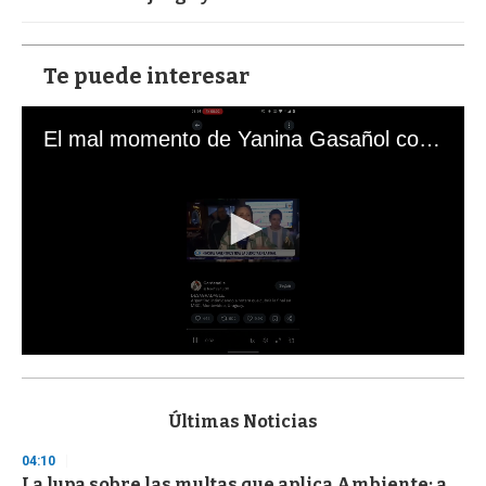
Te puede interesar
El mal momento de Yanina Gasañol con un hincha argentino en "Subrayado"
0
s
e
c
Últimas Noticias
o
n
04:10
d
La lupa sobre las multas que aplica Ambiente: a
s