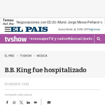
Temas
Negociaciones con EE.UU.
Murió Jorge Messi
Peñarol vs
del día:
Suscribite al 50% OFF
Ingresar
M
e
Personajes
TV y radio
Música
Cine
Series
Te
n
M
u
o
s
t
EL PAÍS
TVSHOW
MÚSICA
r
a
B.B. King fue hospitalizado
r
b
�
s
07/04/2015, 13:52
q
u
Compartir esta noticia
e
F
W
T
L
E
d