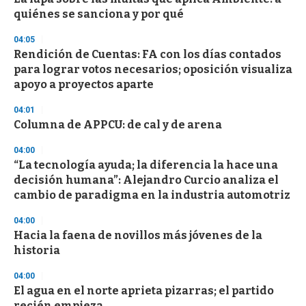
o
quiénes se sanciona y por qué
f
3
04:05
3
s
Rendición de Cuentas: FA con los días contados
e
para lograr votos necesarios; oposición visualiza
c
apoyo a proyectos aparte
o
n
d
04:01
s
Columna de APPCU: de cal y de arena
04:00
“La tecnología ayuda; la diferencia la hace una
decisión humana”: Alejandro Curcio analiza el
cambio de paradigma en la industria automotriz
04:00
Hacia la faena de novillos más jóvenes de la
historia
04:00
El agua en el norte aprieta pizarras; el partido
recién empieza