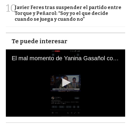
10
Javier Feres tras suspender el partido entre
Torque y Peñarol: “Soy yo el que decide
cuando se juega y cuando no”
Te puede interesar
El mal momento de Yanina Gasañol con un hincha argentino en "Subrayado"
0
s
e