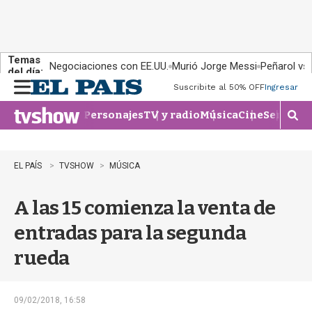
Temas
Negociaciones con EE.UU.
Murió Jorge Messi
Peñarol vs
del día:
Suscribite al 50% OFF
Ingresar
M
e
Personajes
TV y radio
Música
Cine
Series
Te
n
M
u
o
s
t
EL PAÍS
TVSHOW
MÚSICA
r
a
A las 15 comienza la venta de
r
b
entradas para la segunda
�
s
rueda
q
u
e
d
09/02/2018, 16:58