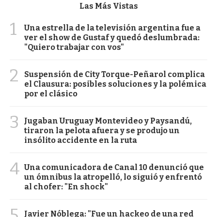
Las Más Vistas
1
Una estrella de la televisión argentina fue a
ver el show de Gustaf y quedó deslumbrada:
"Quiero trabajar con vos"
2
Suspensión de City Torque-Peñarol complica
el Clausura: posibles soluciones y la polémica
por el clásico
3
Jugaban Uruguay Montevideo y Paysandú,
tiraron la pelota afuera y se produjo un
insólito accidente en la ruta
4
Una comunicadora de Canal 10 denunció que
un ómnibus la atropelló, lo siguió y enfrentó
al chofer: "En shock"
5
Javier Nóblega: "Fue un hackeo de una red