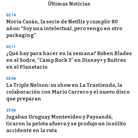
c
Últimas Noticias
o
n
02:14
d
Moria Casán, la serie de Netflix y cumplir 80
s
o
años: “Soy una intelectual, pero vengo en otro
f
packaging”
3
3
s
02:11
e
¿Qué hay para hacer en la semana? Ruben Blades
c
en el Sodre, "Camp Rock 3" en Disney+ y Buitres
o
n
en el Planetario
d
s
02:06
La Triple Nelson: su show en La Trastienda, la
colaboración con Mario Carrero y el nuevo disco
que preparan
23:56
Jugaban Uruguay Montevideo y Paysandú,
tiraron la pelota afuera y se produjo un insólito
accidente en la ruta