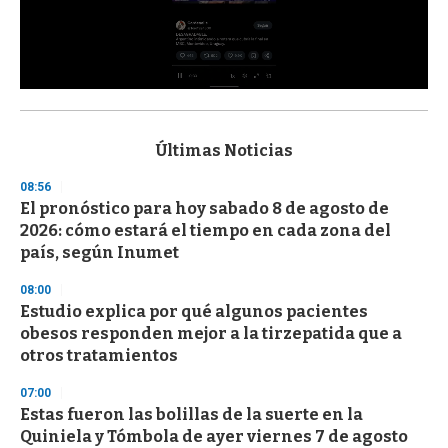
0
s
e
c
Últimas Noticias
o
n
08:56
d
El pronóstico para hoy sabado 8 de agosto de
s
o
2026: cómo estará el tiempo en cada zona del
f
país, según Inumet
3
3
s
08:00
e
Estudio explica por qué algunos pacientes
c
obesos responden mejor a la tirzepatida que a
o
n
otros tratamientos
d
s
07:00
Estas fueron las bolillas de la suerte en la
Quiniela y Tómbola de ayer viernes 7 de agosto