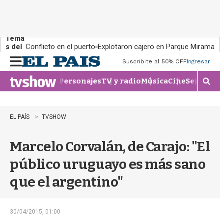
Tema
s del
Conflicto en el puerto
Explotaron cajero en Parque Miramar
día:
Suscribite al 50% OFF
Ingresar
M
e
Personajes
TV y radio
Música
Cine
Series
Te
n
M
u
o
s
t
EL PAÍS
TVSHOW
r
a
Marcelo Corvalán, de Carajo: "El
r
b
público uruguayo es más sano
�
s
que el argentino"
q
u
e
d
30/04/2015, 01:00