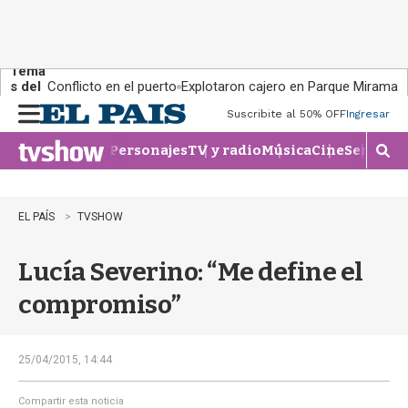
Tema
s del
Conflicto en el puerto
Explotaron cajero en Parque Miramar
día:
Suscribite al 50% OFF
Ingresar
M
e
Personajes
TV y radio
Música
Cine
Series
Te
n
M
u
o
s
t
EL PAÍS
TVSHOW
r
a
Lucía Severino: “Me define el
r
b
compromiso”
�
s
q
u
25/04/2015, 14:44
e
d
Compartir esta noticia