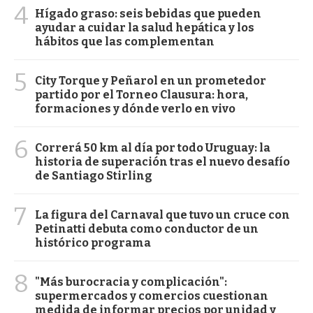
4
Hígado graso: seis bebidas que pueden
ayudar a cuidar la salud hepática y los
hábitos que las complementan
5
City Torque y Peñarol en un prometedor
partido por el Torneo Clausura: hora,
formaciones y dónde verlo en vivo
6
Correrá 50 km al día por todo Uruguay: la
historia de superación tras el nuevo desafío
de Santiago Stirling
7
La figura del Carnaval que tuvo un cruce con
Petinatti debuta como conductor de un
histórico programa
8
"Más burocracia y complicación":
supermercados y comercios cuestionan
medida de informar precios por unidad y