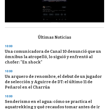
0
s
e
c
Últimas Noticias
o
n
10:00
d
Una comunicadora de Canal 10 denunció que un
s
o
ómnibus la atropelló, lo siguió y enfrentó al
f
chofer: "En shock"
3
3
s
10:00
e
Un arquero de renombre, el debut de un jugador
c
de selección y Aguirre de DT: el último 11 de
o
n
Peñarol en el Charrúa
d
s
10:00
Senderismo en el agua: cómo se practica el
aquatrekking y qué recaudos tomar antes de ir