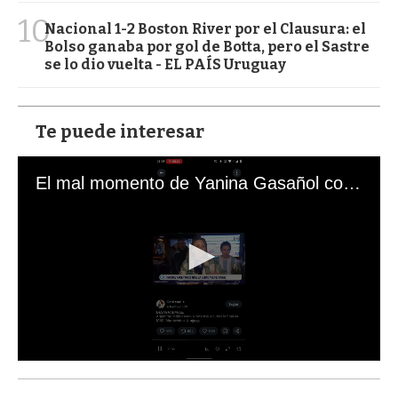
10
Nacional 1-2 Boston River por el Clausura: el
Bolso ganaba por gol de Botta, pero el Sastre
se lo dio vuelta - EL PAÍS Uruguay
Te puede interesar
El mal momento de Yanina Gasañol con un hincha argentino en "Subrayado"
0
s
e