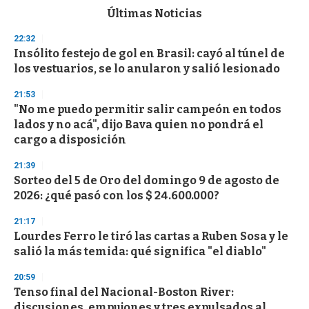
c
Últimas Noticias
o
n
22:32
d
Insólito festejo de gol en Brasil: cayó al túnel de
s
o
los vestuarios, se lo anularon y salió lesionado
f
3
21:53
3
s
"No me puedo permitir salir campeón en todos
e
lados y no acá", dijo Bava quien no pondrá el
c
cargo a disposición
o
n
d
21:39
s
Sorteo del 5 de Oro del domingo 9 de agosto de
2026: ¿qué pasó con los $ 24.600.000?
21:17
Lourdes Ferro le tiró las cartas a Ruben Sosa y le
salió la más temida: qué significa "el diablo"
20:59
Tenso final del Nacional-Boston River:
discusiones, empujones y tres expulsados al