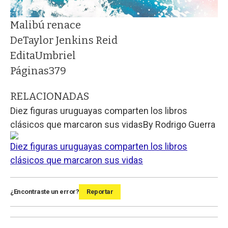
Malibú renace
De
Taylor Jenkins Reid
Edita
Umbriel
Páginas
379
RELACIONADAS
Diez figuras uruguayas comparten los libros
clásicos que marcaron sus vidas
By
Rodrigo Guerra
Diez figuras uruguayas comparten los libros
clásicos que marcaron sus vidas
¿Encontraste un error?
Reportar