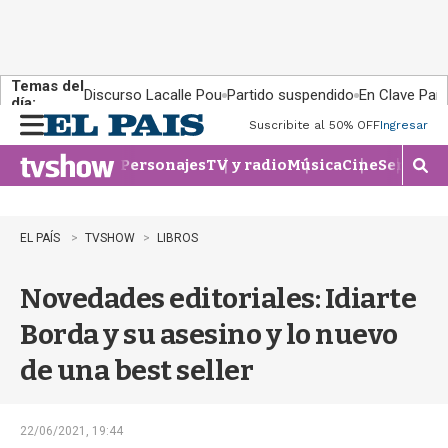
Temas del
Discurso Lacalle Pou
Partido suspendido
En Clave País
día:
Suscribite al 50% OFF
Ingresar
M
e
Personajes
TV y radio
Música
Cine
Series
Te
n
M
u
o
s
t
EL PAÍS
TVSHOW
LIBROS
r
a
Novedades editoriales: Idiarte
r
b
Borda y su asesino y lo nuevo
�
s
de una best seller
q
u
e
d
22/06/2021, 19:44