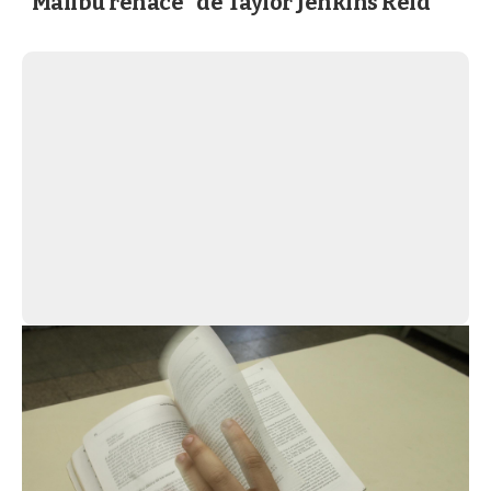
"Malibú renace" de Taylor Jenkins Reid