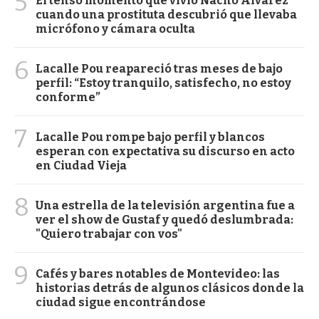
5
El tenso momento que vivió Nacho Álvarez
cuando una prostituta descubrió que llevaba
micrófono y cámara oculta
6
Lacalle Pou reapareció tras meses de bajo
perfil: “Estoy tranquilo, satisfecho, no estoy
conforme”
7
Lacalle Pou rompe bajo perfil y blancos
esperan con expectativa su discurso en acto
en Ciudad Vieja
8
Una estrella de la televisión argentina fue a
ver el show de Gustaf y quedó deslumbrada:
"Quiero trabajar con vos"
9
Cafés y bares notables de Montevideo: las
historias detrás de algunos clásicos donde la
ciudad sigue encontrándose