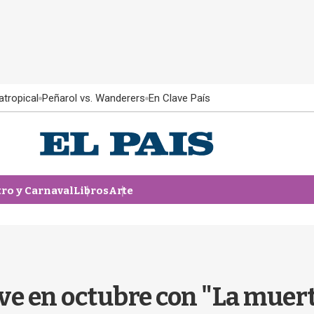
atropical
Peñarol vs. Wanderers
En Clave País
tro y Carnaval
Libros
Arte
e en octubre con "La muer