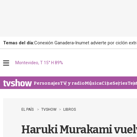
Temas del día:
Conexión Ganadera
Inumet advierte por ciclón extr
Montevideo, T 15° H 89%
M
e
n
u
Personajes
TV y radio
Música
Cine
Series
Tea
EL PAÍS
TVSHOW
LIBROS
Haruki Murakami vuelv