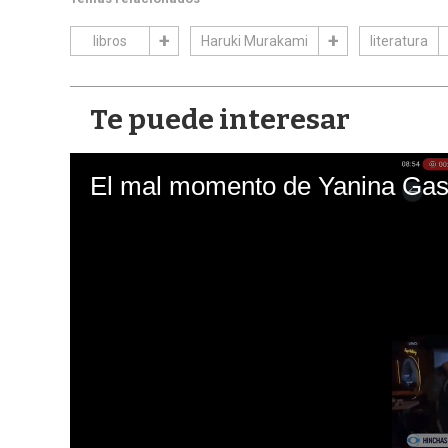
libros
Haruki Murakami
literatura
Te puede interesar