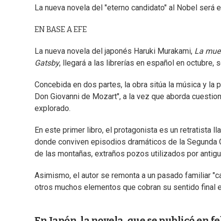
La nueva novela del "eterno candidato" al Nobel será 
EN BASE A EFE
La nueva novela del japonés Haruki Murakami,
La mue
Gatsby
, llegará a las librerías en español en octubre
Concebida en dos partes, la obra sitúa la música y la 
Don Giovanni de Mozart", a la vez que aborda cuestion
explorado.
En este primer libro, el protagonista es un retratista
donde conviven episodios dramáticos de la Segunda Guer
de las montañas, extraños pozos utilizados por antigu
Asimismo, el autor se remonta a un pasado familiar "
otros muchos elementos que cobran su sentido final en
En Japón, la novela, que se publicó en 