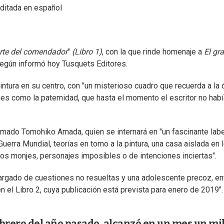
editada en español
rte del comendador
"
(Libro 1)
, con la que rinde homenaje a
El gr
, según informó hoy Tusquets Editores.
pintura en su centro, con "un misterioso cuadro que recuerda a la
es como la paternidad, que hasta el momento el escritor no habí
 llamado Tomohiko Amada, quien se internará en "un fascinante labe
ra Mundial, teorías en torno a la pintura, una casa aislada en l
os monjes, personajes imposibles o de intenciones inciertas".
cargado de cuestiones no resueltas y una adolescente precoz, en
 el Libro 2, cuya publicación está prevista para enero de 2019".
febrero del año pasado, alcanzó en un mes un mi