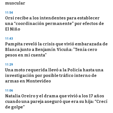
n
muscular
d
s
11:54
Orsi recibe a los intendentes para establecer
una “coordinación permanente” por efectos de
El Niño
11:43
Pampita reveló la crisis que vivió embarazada de
Blanca junto a Benjamín Vicuña: "Tenía cero
pesos en mi cuenta"
11:29
Una moto requerida llevó a la Policía hasta una
investigación por posible tráfico interno de
armas en Montevideo
11:06
Natalia Oreiro y el drama que vivió a los 17 años
cuando una pareja aseguró que era su hija: “Crecí
de golpe”