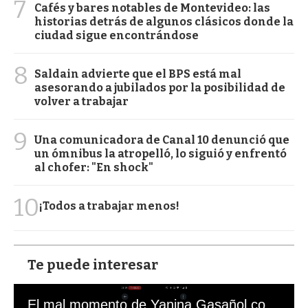
7
Cafés y bares notables de Montevideo: las
historias detrás de algunos clásicos donde la
ciudad sigue encontrándose
8
Saldain advierte que el BPS está mal
asesorando a jubilados por la posibilidad de
volver a trabajar
9
Una comunicadora de Canal 10 denunció que
un ómnibus la atropelló, lo siguió y enfrentó
al chofer: "En shock"
10
¡Todos a trabajar menos!
Te puede interesar
El mal momento de Yanina Gasañol con un hincha argentino en "Subrayado"