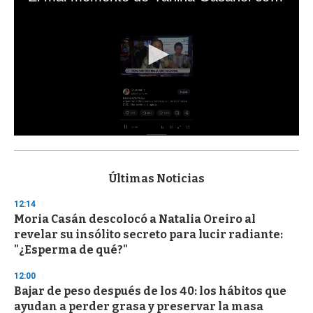
0
s
e
c
Últimas Noticias
o
n
12:14
d
Moria Casán descolocó a Natalia Oreiro al
s
o
revelar su insólito secreto para lucir radiante:
f
"¿Esperma de qué?"
3
3
s
12:00
e
Bajar de peso después de los 40: los hábitos que
c
ayudan a perder grasa y preservar la masa
o