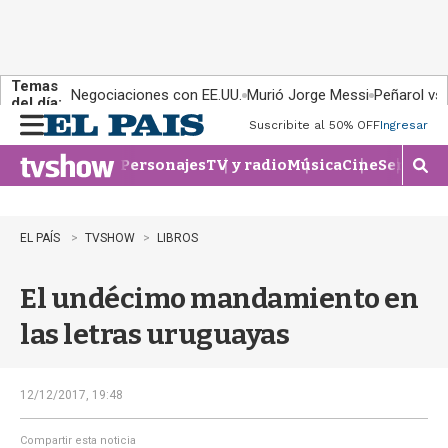
Temas
Negociaciones con EE.UU.
Murió Jorge Messi
Peñarol vs
del día:
Suscribite al 50% OFF
Ingresar
M
e
Personajes
TV y radio
Música
Cine
Series
Te
n
M
u
o
s
t
EL PAÍS
TVSHOW
LIBROS
r
a
El undécimo mandamiento en
r
b
las letras uruguayas
�
s
q
u
12/12/2017, 19:48
e
d
Compartir esta noticia