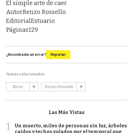
El simple arte de caer
Autor
Renzo Rossello
Editorial
Estuario
Páginas
129
¿Encontraste un error?
Reportar
Temas relacionados
libros
Renzo Rossello
Las Más Vistas
1
Un muerto, miles de personas sin luz, árboles
caídos y techos volados por el temporal que