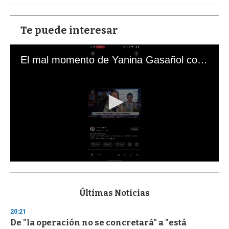
Te puede interesar
El mal momento de Yanina Gasañol con un hincha argentino en "Subrayado"
0
s
e
c
Últimas Noticias
o
n
20:21
d
De "la operación no se concretará" a "está
s