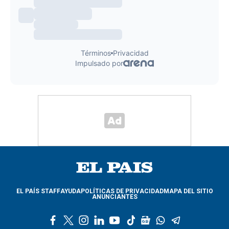
EL PAÍS STAFF
AYUDA
POLÍTICAS DE PRIVACIDAD
MAPA DEL SITIO
ANUNCIANTES
f
t
i
l
y
t
g
w
t