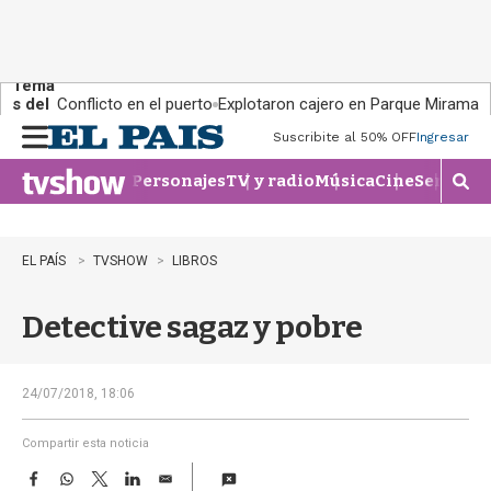
Tema
s del
Conflicto en el puerto
Explotaron cajero en Parque Miramar
día:
Suscribite al 50% OFF
Ingresar
M
e
Personajes
TV y radio
Música
Cine
Series
Te
n
M
u
o
s
t
EL PAÍS
TVSHOW
LIBROS
r
a
Detective sagaz y pobre
r
b
�
s
24/07/2018, 18:06
q
u
Compartir esta noticia
e
F
W
T
L
E
d