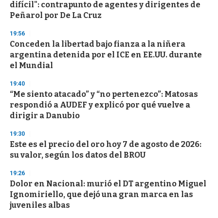
o
difícil": contrapunto de agentes y dirigentes de
f
Peñarol por De La Cruz
3
3
s
19:56
e
Conceden la libertad bajo fianza a la niñera
c
argentina detenida por el ICE en EE.UU. durante
o
n
el Mundial
d
s
19:40
“Me siento atacado” y “no pertenezco”: Matosas
respondió a AUDEF y explicó por qué vuelve a
dirigir a Danubio
19:30
Este es el precio del oro hoy 7 de agosto de 2026:
su valor, según los datos del BROU
19:26
Dolor en Nacional: murió el DT argentino Miguel
Ignomiriello, que dejó una gran marca en las
juveniles albas