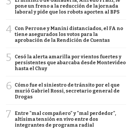
3
El ministro de Ganadería, Alfredo Fratti, le
pone un freno a la reducción de la jornada
laboral y pide que los robots aporten al BPS
4
Con Perrone y Manini distanciados, el FA no
tiene asegurados los votos para la
aprobación de la Rendición de Cuentas
5
Cesó la alerta amarilla por vientos fuertes y
persistentes que abarcaba desde Montevideo
hasta el Chuy
6
Cómo fue el siniestro de tránsito por el que
murió Gabriel Rossi, secretario general de
Drogas
7
Entre "mal compañero" y "mal perdedor",
altísima tensión en vivo entre dos
integrantes de programa radial