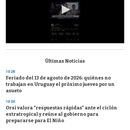
0
s
e
c
Últimas Noticias
o
n
10:28
d
Feriado del 13 de agosto de 2026: quiénes no
s
o
trabajan en Uruguay el próximo jueves por un
f
asueto
3
3
s
10:24
e
Orsi valora “respuestas rápidas” ante el ciclón
c
extratropical y reúne al gobierno para
o
n
prepararse para El Niño
d
s