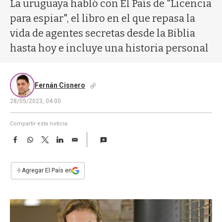
a
La uruguaya habló con El País de "Licencia
para espiar", el libro en el que repasa la
vida de agentes secretas desde la Biblia
hasta hoy e incluye una historia personal
Fernán Cisnero
28/05/2023, 04:00
Compartir esta noticia
F
W
T
L
E
a
h
w
i
m
c
a
i
n
a
e
t
t
k
i
+
Agregar El País en
b
s
t
e
l
o
A
e
d
o
p
r
I
k
p
n