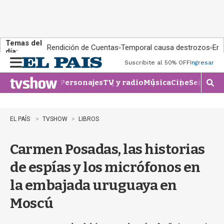
Temas del
Rendición de Cuentas
Temporal causa destrozos
En 
día:
Suscribite al 50% OFF
Ingresar
M
e
Personajes
TV y radio
Música
Cine
Series
Te
n
M
u
o
s
t
EL PAÍS
TVSHOW
LIBROS
r
a
Carmen Posadas, las historias
r
b
de espías y los micrófonos en
�
s
la embajada uruguaya en
q
u
Moscú
e
d