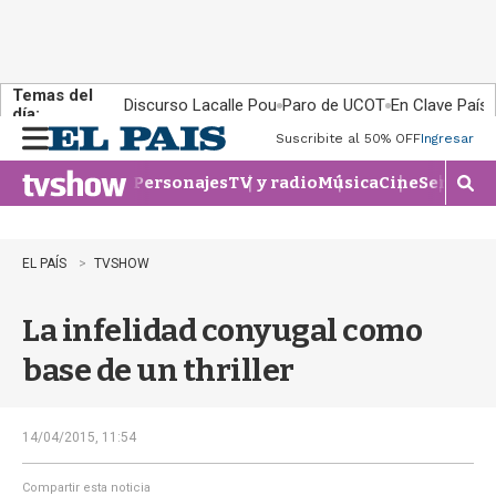
Temas del
Discurso Lacalle Pou
Paro de UCOT
En Clave País
día:
Suscribite al 50% OFF
Ingresar
M
e
Personajes
TV y radio
Música
Cine
Series
Te
n
M
u
o
s
t
EL PAÍS
TVSHOW
r
a
La infelidad conyugal como
r
b
base de un thriller
�
s
q
u
14/04/2015, 11:54
e
d
Compartir esta noticia