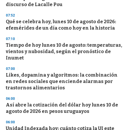
f
discurso de Lacalle Pou
3
3
s
07:52
e
Qué se celebra hoy, lunes 10 de agosto de 2026:
c
efemérides de un día como hoy en la historia
o
n
d
07:10
s
Tiempo de hoy lunes 10 de agosto: temperaturas,
vientos y nubosidad, según el pronóstico de
Inumet
07:00
Likes, dopamina y algoritmos: la combinación
en redes sociales que enciende alarmas por
trastornos alimentarios
06:00
Así abre la cotización del dólar hoy lunes 10 de
agosto de 2026 en pesos uruguayos
06:00
Unidad Indexada hoy: cuánto cotiza la UI este