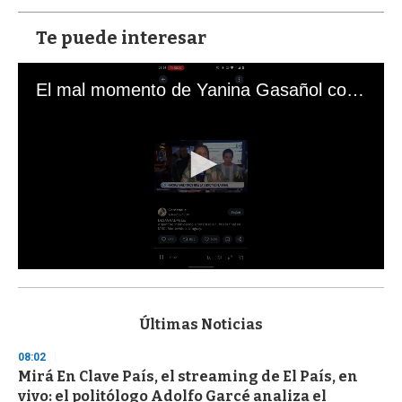
Te puede interesar
El mal momento de Yanina Gasañol con un hincha argentino en "Subrayado"
0
s
e
c
Últimas Noticias
o
n
08:02
d
Mirá En Clave País, el streaming de El País, en
s
o
vivo: el politólogo Adolfo Garcé analiza el