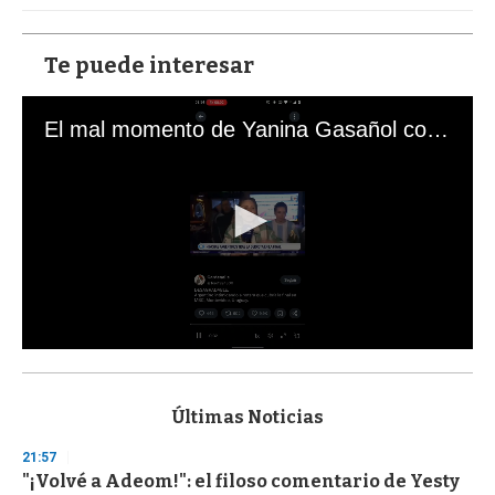
Te puede interesar
El mal momento de Yanina Gasañol con un hincha argentino en "Subrayado"
0
s
e
c
Últimas Noticias
o
n
21:57
d
"¡Volvé a Adeom!": el filoso comentario de Yesty
s