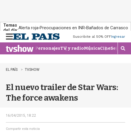
Temas
Alerta roja
Preocupaciones en INR
Bañados de Carrasco
del día:
Suscribite al 50% OFF
Ingresar
M
e
Personajes
TV y radio
Música
Cine
Series
Te
n
M
u
o
s
t
EL PAÍS
TVSHOW
r
a
El nuevo trailer de Star Wars:
r
b
The force awakens
�
s
q
u
16/04/2015, 18:22
e
d
Compartir esta noticia