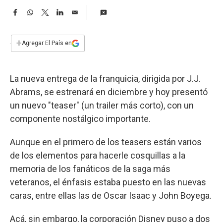
a
F
W
T
L
E
a
h
w
i
m
c
a
i
n
a
e
t
t
k
i
+
Agregar El País en
b
s
t
e
l
o
A
e
d
o
p
r
I
La nueva entrega de la franquicia, dirigida por J.J.
k
p
n
Abrams, se estrenará en diciembre y hoy presentó
un nuevo "teaser" (un trailer más corto), con un
componente nostálgico importante.
Aunque en el primero de los teasers están varios
de los elementos para hacerle cosquillas a la
memoria de los fanáticos de la saga más
veteranos, el énfasis estaba puesto en las nuevas
caras, entre ellas las de Oscar Isaac y John Boyega.
Acá, sin embargo, la corporación Disney puso a dos