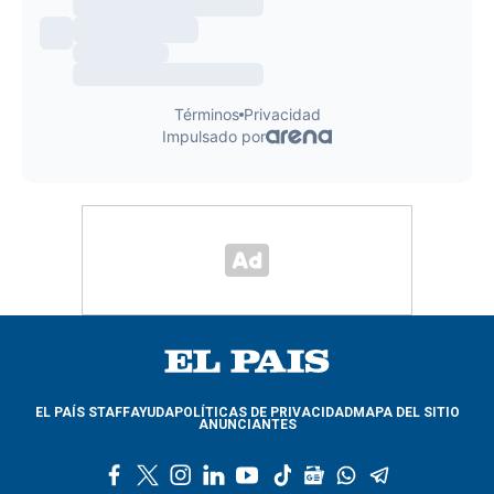
EL PAÍS STAFF
AYUDA
POLÍTICAS DE PRIVACIDAD
MAPA DEL SITIO
ANUNCIANTES
f
t
i
l
y
t
g
w
t