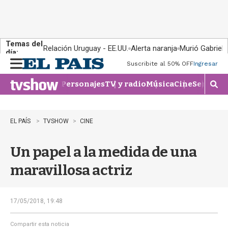
Temas del
Relación Uruguay - EE.UU.
Alerta naranja
Murió Gabriel 
día:
Suscribite al 50% OFF
Ingresar
M
e
Personajes
TV y radio
Música
Cine
Series
Te
n
M
u
o
s
t
EL PAÍS
TVSHOW
CINE
r
a
Un papel a la medida de una
r
b
maravillosa actriz
�
s
q
u
17/05/2018, 19:48
e
d
Compartir esta noticia