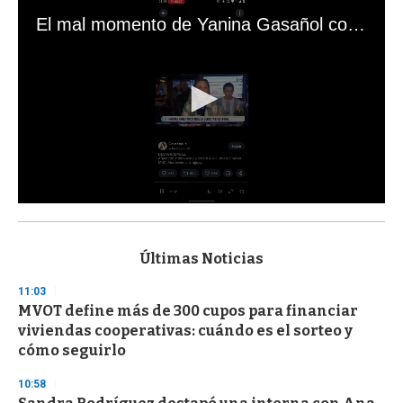
El mal momento de Yanina Gasañol con un hincha argentino en "Subrayado"
0
s
e
c
Últimas Noticias
o
n
11:03
d
MVOT define más de 300 cupos para financiar
s
o
viviendas cooperativas: cuándo es el sorteo y
f
cómo seguirlo
3
3
s
10:58
e