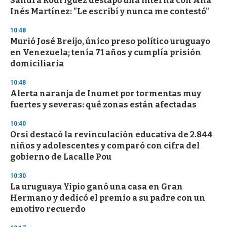
Sandra Rodríguez destapó una interna con Ana
c
Inés Martínez: "Le escribí y nunca me contestó"
o
n
d
10:48
s
Murió José Breijo, único preso político uruguayo
en Venezuela; tenía 71 años y cumplía prisión
domiciliaria
10:48
Alerta naranja de Inumet por tormentas muy
fuertes y severas: qué zonas están afectadas
10:40
Orsi destacó la revinculación educativa de 2.844
niños y adolescentes y comparó con cifra del
gobierno de Lacalle Pou
10:30
La uruguaya Yipio ganó una casa en Gran
Hermano y dedicó el premio a su padre con un
emotivo recuerdo