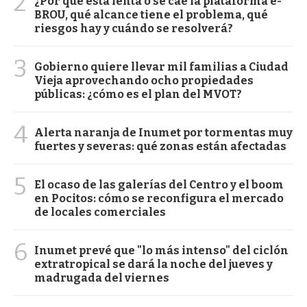
2
¿Por qué está lenta o se cae la plataforma e-
BROU, qué alcance tiene el problema, qué
riesgos hay y cuándo se resolverá?
3
Gobierno quiere llevar mil familias a Ciudad
Vieja aprovechando ocho propiedades
públicas: ¿cómo es el plan del MVOT?
4
Alerta naranja de Inumet por tormentas muy
fuertes y severas: qué zonas están afectadas
5
El ocaso de las galerías del Centro y el boom
en Pocitos: cómo se reconfigura el mercado
de locales comerciales
6
Inumet prevé que "lo más intenso" del ciclón
extratropical se dará la noche del jueves y
madrugada del viernes