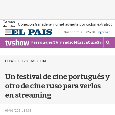
Temas
Conexión Ganadera
Inumet advierte por ciclón extratropi
del día:
Suscribite al 50% OFF
Ingresar
M
e
Personajes
TV y radio
Música
Cine
Series
Te
n
M
u
o
s
t
EL PAÍS
TVSHOW
CINE
r
a
Un festival de cine portugués y
r
b
otro de cine ruso para verlos
�
s
en streaming
q
u
e
d
09/06/2021, 19:33