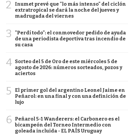
2
Inumet prevé que "lo más intenso" del ciclón
extratropical se dará la noche del jueves y
madrugada del viernes
3
"Perdí todo": el conmovedor pedido de ayuda
de una periodista deportiva tras incendio de
su casa
4
Sorteo del 5 de Oro de este miércoles 5 de
agosto de 2026: números sorteados, pozos y
aciertos
5
El primer gol del argentino Leonel Jaime en
Peñarol: en una final y con una definición de
lujo
6
Peñarol 5-1 Wanderers: el Carbonero es el
bicampeón del Torneo Intermedio con
goleada incluida - EL PAÍS Uruguay