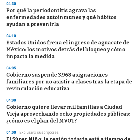
s
04:30
e
Por qué la periodontitis agrava las
c
enfermedades autoinmunes y qué hábitos
o
n
ayudan a prevenirla
d
s
04:10
Estados Unidos frena el ingreso de aguacate de
México: los motivos detrás del bloqueo y cómo
impacta la medida
04:05
Gobierno suspende 3.968 asignaciones
familiares por no asistir a clases tras la etapa de
revinculación educativa
04:00
Gobierno quiere llevar mil familias a Ciudad
Vieja aprovechando ocho propiedades públicas:
¿cómo es el plan del MVOT?
04:00
Exclusivo suscriptores
El Súper Niño: la región todavía está a tiempo de