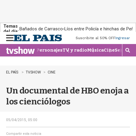
Temas
Bañados de Carrasco
Líos entre Policía e hinchas de Peña
del día:
Suscribite al 50% OFF
Ingresar
M
e
Personajes
TV y radio
Música
Cine
Series
Te
n
M
u
o
s
t
EL PAÍS
TVSHOW
CINE
r
a
Un documental de HBO enoja a
r
b
los cienciólogos
�
s
q
u
05/04/2015, 05:00
e
d
Compartir esta noticia