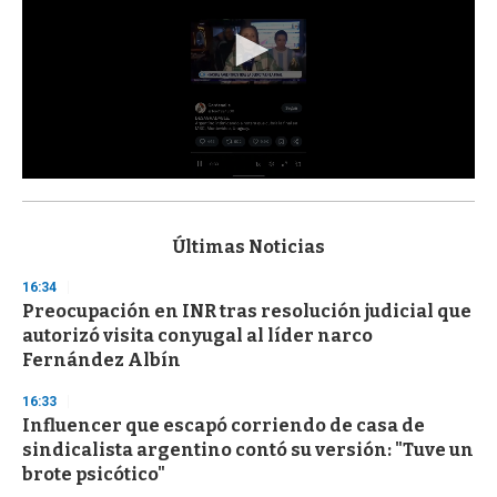
0
s
e
c
Últimas Noticias
o
n
16:34
d
Preocupación en INR tras resolución judicial que
s
o
autorizó visita conyugal al líder narco
f
Fernández Albín
3
3
s
16:33
e
Influencer que escapó corriendo de casa de
c
sindicalista argentino contó su versión: "Tuve un
o
n
brote psicótico"
d