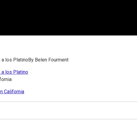
 a los Platino
By
Belen Fourment
 a los Platino
fornia
n California