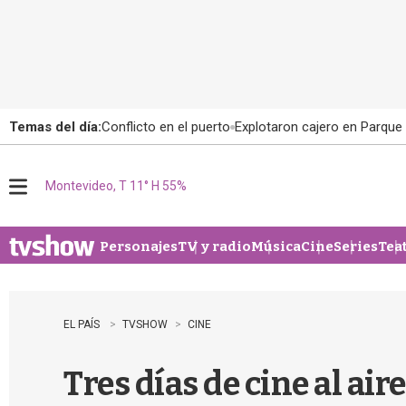
Temas del día:
Conflicto en el puerto
Explotaron cajero en Parque
Montevideo, T 11° H 55%
M
e
n
u
Personajes
TV y radio
Música
Cine
Series
Tea
EL PAÍS
TVSHOW
CINE
Tres días de cine al air