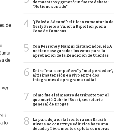
de maestros y generó un fuerte debate:
"No tiene sentido"
4
"¡Volvé a Adeom!": el filoso comentario de
tea de
Yesty Prieto a Valeria Ripoll en plena
Cena de Famosos
5
yo
Con Perrone y Manini distanciados, el FA
no tiene asegurados los votos para la
Santa
aprobación de la Rendición de Cuentas
aya de
6
Entre "mal compañero" y "mal perdedor",
altísima tensión en vivo entre dos
integrantes de programa radial
 ver
7
Cómo fue el siniestro de tránsito por el
que murió Gabriel Rossi, secretario
general de Drogas
lli.
8
La paradoja en la frontera con Brasil:
a lo
Rivera no construye edificios hace una
década y Livramento explota con obras