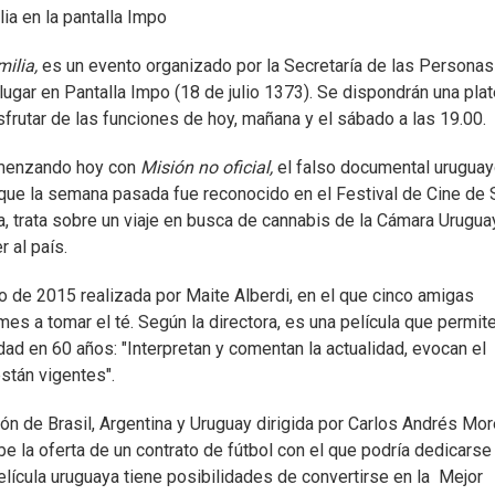
lia en la pantalla Impo
milia,
es un evento organizado por la Secretaría de las Personas
ugar en Pantalla Impo (18 de julio 1373). Se dispondrán una pla
isfrutar de las funciones de hoy, mañana y el sábado a las 19.00.
comenzando hoy con
Misión no oficial,
el falso documental urugua
que la semana pasada fue reconocido en el Festival de Cine de 
ia, trata sobre un viaje en busca de cannabis de la Cámara Urugu
r al país.
o de 2015 realizada por Maite Alberdi, en el que cinco amigas
s a tomar el té. Según la directora, es una película que permite
ad en 60 años: "Interpretan y comentan la actualidad, evocan el
stán vigentes".
n de Brasil, Argentina y Uruguay dirigida por Carlos Andrés More
ibe la oferta de un contrato de fútbol con el que podría dedicarse 
película uruguaya tiene posibilidades de convertirse en la Mejor