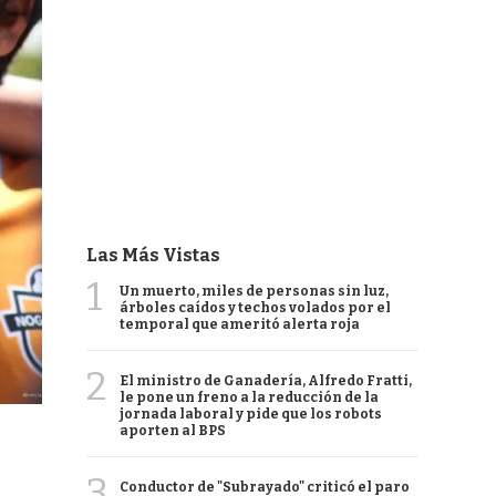
Las Más Vistas
1
Un muerto, miles de personas sin luz,
árboles caídos y techos volados por el
temporal que ameritó alerta roja
2
El ministro de Ganadería, Alfredo Fratti,
le pone un freno a la reducción de la
jornada laboral y pide que los robots
aporten al BPS
3
Conductor de "Subrayado" criticó el paro