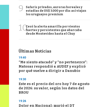
9
Safaris privados, auroras boreales y
estadías de US$ 3.000 por día: así viajan
los uruguayos premium
10
Cesó la alerta amarilla por vientos
fuertes y persistentes que abarcaba
desde Montevideo hasta el Chuy
Últimas Noticias
19:40
“Me siento atacado” y “no pertenezco”:
Matosas respondió a AUDEF y explicó
por qué vuelve a dirigir a Danubio
19:30
Este es el precio del oro hoy 7 de agosto
de 2026: su valor, según los datos del
BROU
19:26
Dolor en Nacional: murió el DT