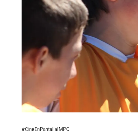
#CineEnPantallaIMPO