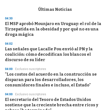
e
c
Últimas Noticias
o
n
04:30
d
El MSP aprobó Mounjaro en Uruguay: el rol de la
s
o
Tirzepatida en la obesidad y por qué no es una
f
droga mágica
3
3
s
04:02
e
Las señales que Lacalle Pou envió al PN y la
c
coalición: cómo decodifican los blancos el
o
n
discurso de su líder
d
s
04:00
Exclusivo suscriptores
"Los costos del acuerdo en la construcción se
disparan para los desarrolladores, los
consumidores finales e incluso, el Estado"
04:00
Exclusivo suscriptores
El secretario del Tesoro de Estados Unidos
sostiene que la creciente brecha entre ricos y