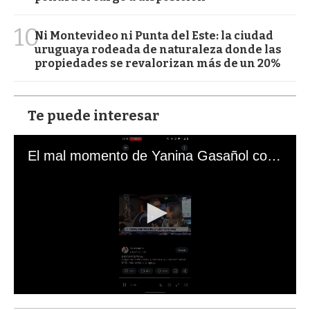
10
Ni Montevideo ni Punta del Este: la ciudad
uruguaya rodeada de naturaleza donde las
propiedades se revalorizan más de un 20%
Te puede interesar
El mal momento de Yanina Gasañol con un hincha argentino en "Subrayado"
0
s