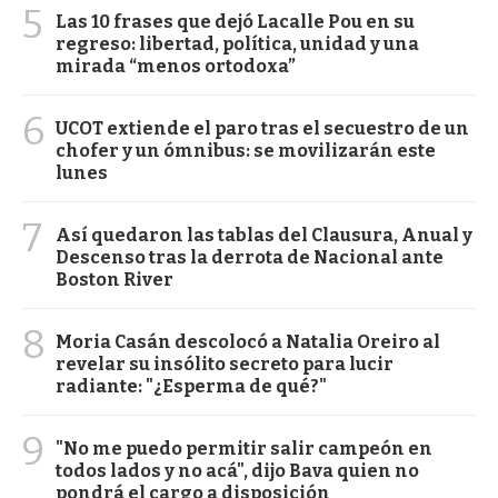
5
Las 10 frases que dejó Lacalle Pou en su
regreso: libertad, política, unidad y una
mirada “menos ortodoxa”
6
UCOT extiende el paro tras el secuestro de un
chofer y un ómnibus: se movilizarán este
lunes
7
Así quedaron las tablas del Clausura, Anual y
Descenso tras la derrota de Nacional ante
Boston River
8
Moria Casán descolocó a Natalia Oreiro al
revelar su insólito secreto para lucir
radiante: "¿Esperma de qué?"
9
"No me puedo permitir salir campeón en
todos lados y no acá", dijo Bava quien no
pondrá el cargo a disposición