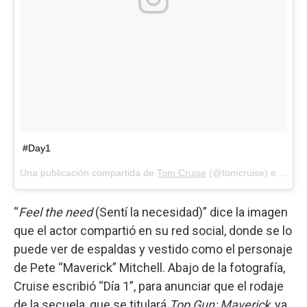
#Day1
Una publicación compartida de
Tom Cruise
(@tomcruise) el
30 Ma
“
Feel the need
(Sentí la necesidad)” dice la imagen
que el actor compartió en su red social, donde se lo
puede ver de espaldas y vestido como el personaje
de Pete “Maverick” Mitchell. Abajo de la fotografía,
Cruise escribió “Día 1”, para anunciar que el rodaje
de la secuela, que se titulará
Top Gun: Maverick
, ya