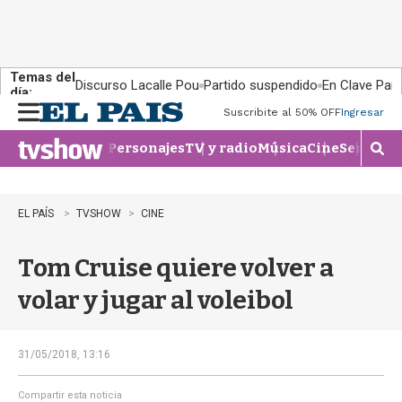
Temas del
Discurso Lacalle Pou
Partido suspendido
En Clave País
día:
Suscribite al 50% OFF
Ingresar
M
e
Personajes
TV y radio
Música
Cine
Series
Te
n
M
u
o
s
t
EL PAÍS
TVSHOW
CINE
r
a
Tom Cruise quiere volver a
r
b
volar y jugar al voleibol
�
s
q
u
31/05/2018, 13:16
e
d
Compartir esta noticia