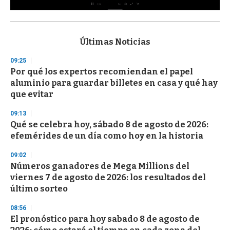
0
s
e
c
Últimas Noticias
o
n
09:25
d
Por qué los expertos recomiendan el papel
s
o
aluminio para guardar billetes en casa y qué hay
f
que evitar
3
3
s
09:13
e
Qué se celebra hoy, sábado 8 de agosto de 2026:
c
efemérides de un día como hoy en la historia
o
n
d
09:02
s
Números ganadores de Mega Millions del
viernes 7 de agosto de 2026: los resultados del
último sorteo
08:56
El pronóstico para hoy sabado 8 de agosto de