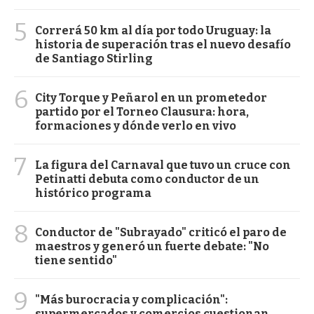
5
Correrá 50 km al día por todo Uruguay: la
historia de superación tras el nuevo desafío
de Santiago Stirling
6
City Torque y Peñarol en un prometedor
partido por el Torneo Clausura: hora,
formaciones y dónde verlo en vivo
7
La figura del Carnaval que tuvo un cruce con
Petinatti debuta como conductor de un
histórico programa
8
Conductor de "Subrayado" criticó el paro de
maestros y generó un fuerte debate: "No
tiene sentido"
9
"Más burocracia y complicación":
supermercados y comercios cuestionan