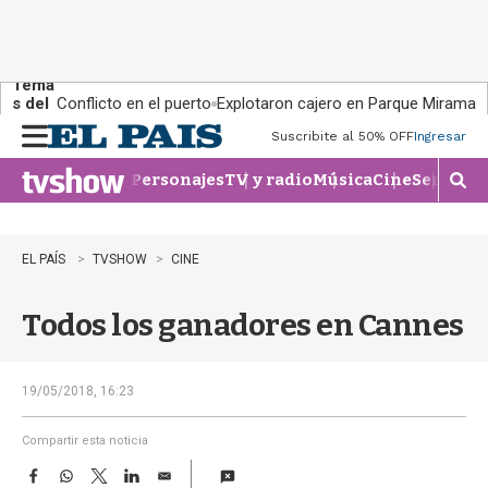
Tema
s del
Conflicto en el puerto
Explotaron cajero en Parque Miramar
día:
Suscribite al 50% OFF
Ingresar
M
e
Personajes
TV y radio
Música
Cine
Series
Te
n
M
u
o
s
t
EL PAÍS
TVSHOW
CINE
r
a
Todos los ganadores en Cannes
r
b
�
s
19/05/2018, 16:23
q
u
Compartir esta noticia
e
F
W
T
L
E
d