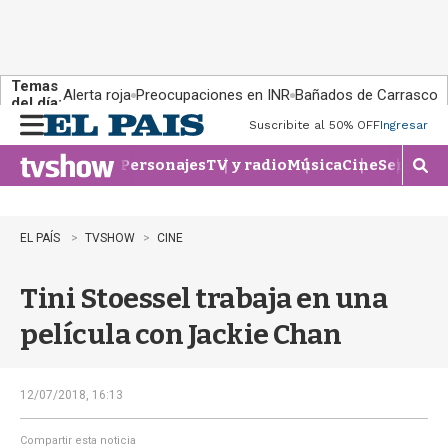
Temas
Alerta roja
Preocupaciones en INR
Bañados de Carrasco
del día:
Suscribite al 50% OFF
Ingresar
M
e
Personajes
TV y radio
Música
Cine
Series
Te
n
M
u
o
s
t
EL PAÍS
TVSHOW
CINE
r
a
Tini Stoessel trabaja en una
r
b
película con Jackie Chan
�
s
q
u
12/07/2018, 16:13
e
d
Compartir esta noticia