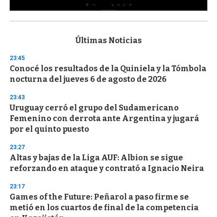
0
s
e
c
Últimas Noticias
o
n
23:45
d
Conocé los resultados de la Quiniela y la Tómbola
s
o
nocturna del jueves 6 de agosto de 2026
f
3
23:43
3
s
Uruguay cerró el grupo del Sudamericano
e
Femenino con derrota ante Argentina y jugará
c
por el quinto puesto
o
n
d
23:27
s
Altas y bajas de la Liga AUF: Albion se sigue
reforzando en ataque y contrató a Ignacio Neira
23:17
Games of the Future: Peñarol a paso firme se
metió en los cuartos de final de la competencia