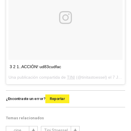
3 2 1..ACCIÓN! ud83cudfac
Una publicación compartida de
TINI
(@tinitastoessel) el
7 Jul, 2018 a las 8:29 PDT
¿Encontraste un error?
Reportar
Temas relacionados
cine
Tini Stoessel