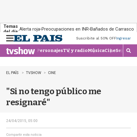
Temas
Alerta roja
Preocupaciones en INR
Bañados de Carrasco
del día:
Suscribite al 50% OFF
Ingresar
M
e
Personajes
TV y radio
Música
Cine
Series
Te
n
M
u
o
s
t
EL PAÍS
TVSHOW
CINE
r
a
"Si no tengo público me
r
b
resignaré"
�
s
q
u
24/04/2015, 05:00
e
d
Compartir esta noticia