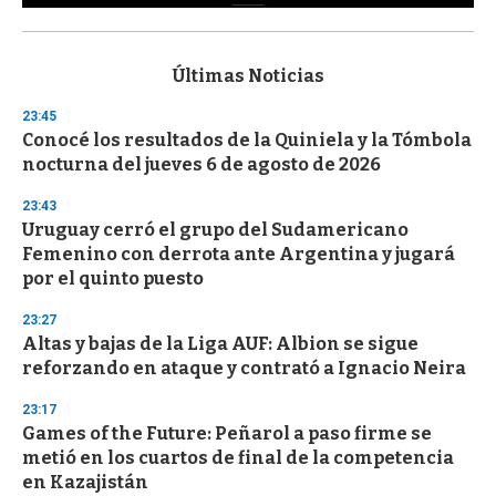
0
s
e
c
Últimas Noticias
o
n
23:45
d
Conocé los resultados de la Quiniela y la Tómbola
s
o
nocturna del jueves 6 de agosto de 2026
f
3
23:43
3
s
Uruguay cerró el grupo del Sudamericano
e
Femenino con derrota ante Argentina y jugará
c
por el quinto puesto
o
n
d
23:27
s
Altas y bajas de la Liga AUF: Albion se sigue
reforzando en ataque y contrató a Ignacio Neira
23:17
Games of the Future: Peñarol a paso firme se
metió en los cuartos de final de la competencia
en Kazajistán