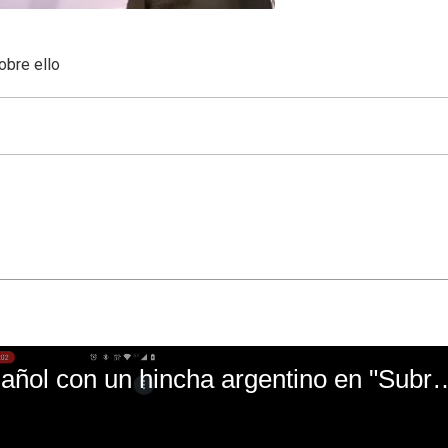
obre ello
El mal momento de Yanina Gasañol con un hin