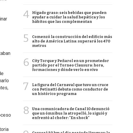
4
Hígado graso: seis bebidas que pueden
ayudar a cuidar la salud hepática y los
inar
hábitos que las complementan
5
Comenzó la construcción del edificio más
alto de América Latina: superará los 470
metros
taban
6
City Torque y Peñarol en un prometedor
partido por el Torneo Clausura: hora,
formaciones y dónde verlo en vivo
de
marlo
7
La figura del Carnaval que tuvo un cruce
tes,
con Petinatti debuta como conductor de
un histórico programa
8
Una comunicadora de Canal 10 denunció
que un ómnibus la atropelló, lo siguió y
roceso
enfrentó al chofer: "En shock"
toria