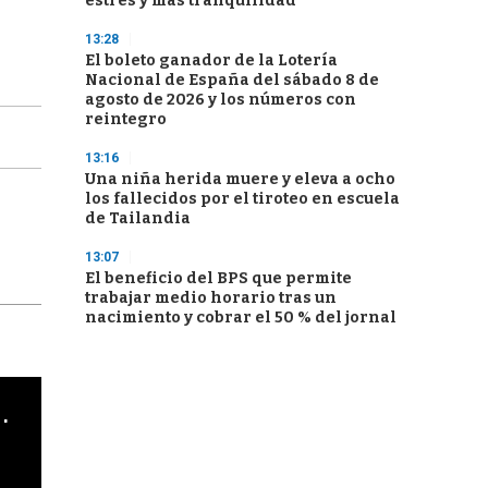
estrés y más tranquilidad
13:28
El boleto ganador de la Lotería
Nacional de España del sábado 8 de
agosto de 2026 y los números con
reintegro
13:16
Una niña herida muere y eleva a ocho
los fallecidos por el tiroteo en escuela
de Tailandia
13:07
El beneficio del BPS que permite
trabajar medio horario tras un
nacimiento y cobrar el 50 % del jornal
cha argentino en "Subrayado"