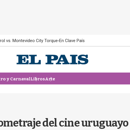
rol vs. Montevideo City Torque
En Clave País
tro y Carnaval
Libros
Arte
ometraje del cine uruguayo