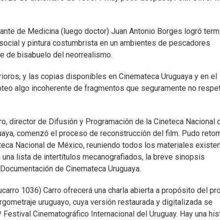
ante de Medicina (luego doctor) Juan Antonio Borges logró term
social y pintura costumbrista en un ambientes de pescadores
e de bisabuelo del neorrealismo.
rioros, y las copias disponibles en Cinemateca Uruguaya y en el
goteo algo incoherente de fragmentos que seguramente no respe
ro, director de Difusión y Programación de la Cineteca Nacional 
aya, comenzó el proceso de reconstrucción del film. Pudo reto
teca Nacional de México, reuniendo todos los materiales existen
una lista de intertítulos mecanografiados, la breve sinopsis
e Documentación de Cinemateca Uruguaya.
ucarro 1036) Carro ofrecerá una charla abierta a propósito del p
rgometraje uruguayo, cuya versión restaurada y digitalizada se
 Festival Cinematográfico Internacional del Uruguay. Hay una his