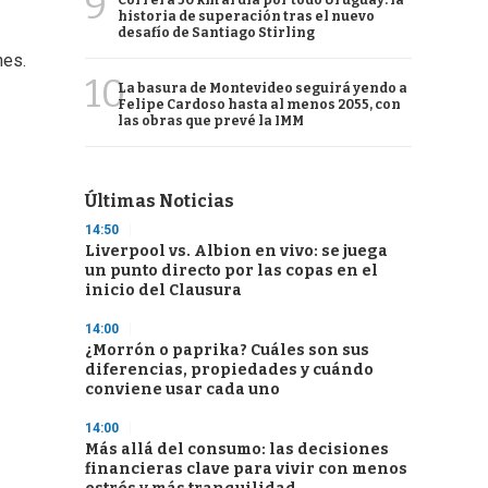
9
Correrá 50 km al día por todo Uruguay: la
historia de superación tras el nuevo
desafío de Santiago Stirling
nes.
10
La basura de Montevideo seguirá yendo a
Felipe Cardoso hasta al menos 2055, con
las obras que prevé la IMM
Últimas Noticias
14:50
Liverpool vs. Albion en vivo: se juega
un punto directo por las copas en el
inicio del Clausura
14:00
¿Morrón o paprika? Cuáles son sus
diferencias, propiedades y cuándo
conviene usar cada uno
14:00
Más allá del consumo: las decisiones
financieras clave para vivir con menos