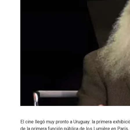
El cine llegó muy pronto a Uruguay: la primera exhibi
de la primera función pública de los Lumière en París