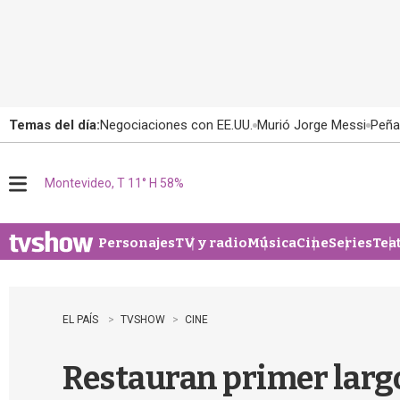
Temas del día:
Negociaciones con EE.UU.
Murió Jorge Messi
Peña
Montevideo, T 11° H 58%
M
e
n
u
Personajes
TV y radio
Música
Cine
Series
Tea
EL PAÍS
TVSHOW
CINE
Restauran primer larg