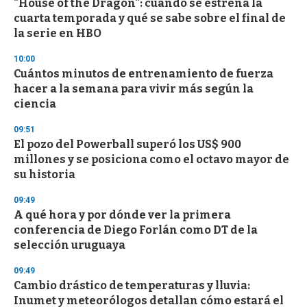
"House of the Dragon": cuándo se estrena la
s
o
cuarta temporada y qué se sabe sobre el final de
f
la serie en HBO
3
3
s
10:00
e
Cuántos minutos de entrenamiento de fuerza
c
hacer a la semana para vivir más según la
o
n
ciencia
d
s
09:51
El pozo del Powerball superó los US$ 900
millones y se posiciona como el octavo mayor de
su historia
09:49
A qué hora y por dónde ver la primera
conferencia de Diego Forlán como DT de la
selección uruguaya
09:49
Cambio drástico de temperaturas y lluvia:
Inumet y meteorólogos detallan cómo estará el