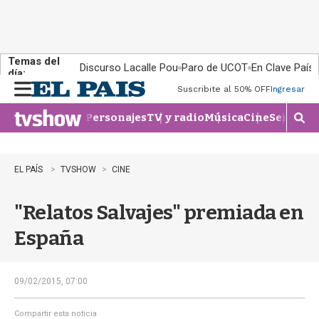
Temas del
Discurso Lacalle Pou
Paro de UCOT
En Clave País
día:
Suscribite al 50% OFF
Ingresar
M
e
Personajes
TV y radio
Música
Cine
Series
Te
n
M
u
o
s
t
EL PAÍS
TVSHOW
CINE
r
a
"Relatos Salvajes" premiada en
r
b
España
�
s
q
u
09/02/2015, 07:00
e
d
Compartir esta noticia