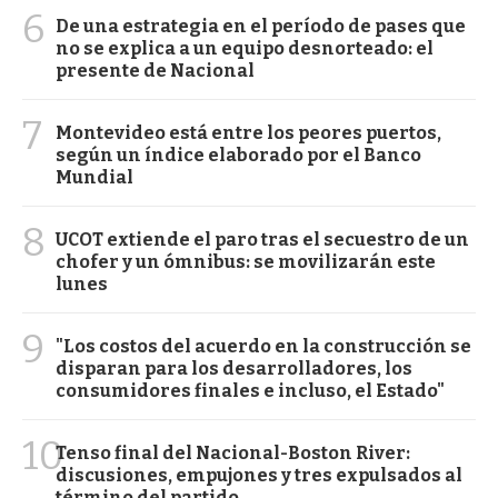
6
De una estrategia en el período de pases que
no se explica a un equipo desnorteado: el
presente de Nacional
7
Montevideo está entre los peores puertos,
según un índice elaborado por el Banco
Mundial
8
UCOT extiende el paro tras el secuestro de un
chofer y un ómnibus: se movilizarán este
lunes
9
"Los costos del acuerdo en la construcción se
disparan para los desarrolladores, los
consumidores finales e incluso, el Estado"
10
Tenso final del Nacional-Boston River:
discusiones, empujones y tres expulsados al
término del partido