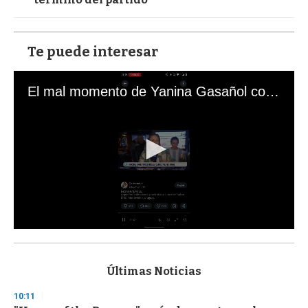
Te puede interesar
El mal momento de Yanina Gasañol con un hincha argentino en "Subrayado"
0
s
e
c
Últimas Noticias
o
n
10:11
d