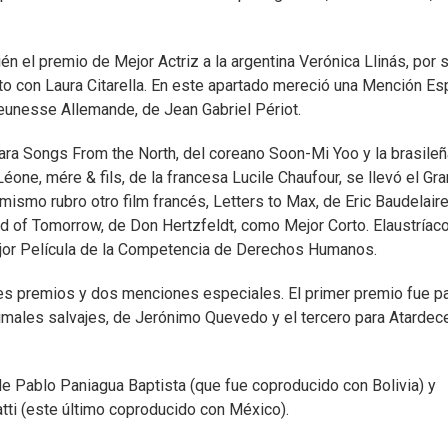
én el premio de Mejor Actriz a la argentina Verónica Llinás, por 
nto con Laura Citarella. En este apartado mereció una Mención Es
Jeunesse Allemande, de Jean Gabriel Périot.
ara Songs From the North, del coreano Soon-Mi Yoo y la brasileñ
Léone, mére & fils, de la francesa Lucile Chaufour, se llevó el Gra
ismo rubro otro film francés, Letters to Max, de Eric Baudelaire
 of Tomorrow, de Don Hertzfeldt, como Mejor Corto. Elaustríac
ejor Película de la Competencia de Derechos Humanos.
es premios y dos menciones especiales. El primer premio fue p
males salvajes, de Jerónimo Quevedo y el tercero para Atardece
 Pablo Paniagua Baptista (que fue coproducido con Bolivia) y
tti (este último coproducido con México).