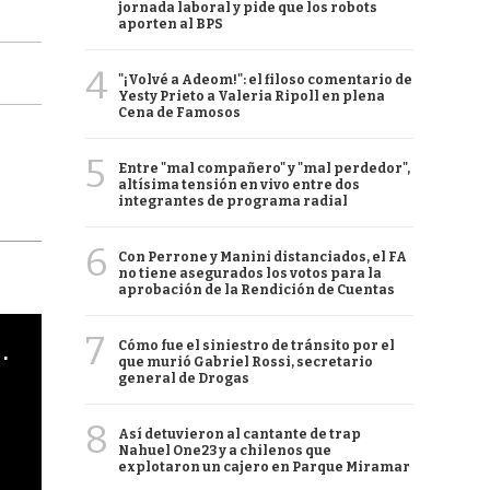
jornada laboral y pide que los robots
aporten al BPS
4
"¡Volvé a Adeom!": el filoso comentario de
Yesty Prieto a Valeria Ripoll en plena
Cena de Famosos
5
Entre "mal compañero" y "mal perdedor",
altísima tensión en vivo entre dos
integrantes de programa radial
6
Con Perrone y Manini distanciados, el FA
no tiene asegurados los votos para la
aprobación de la Rendición de Cuentas
7
cha argentino en "Subrayado"
Cómo fue el siniestro de tránsito por el
que murió Gabriel Rossi, secretario
general de Drogas
8
Así detuvieron al cantante de trap
Nahuel One23 y a chilenos que
explotaron un cajero en Parque Miramar