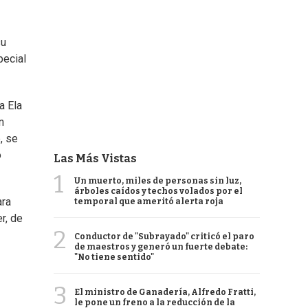
su
pecial
a Ela
n
, se
o
Las Más Vistas
1
Un muerto, miles de personas sin luz,
árboles caídos y techos volados por el
ara
temporal que ameritó alerta roja
r, de
2
Conductor de "Subrayado" criticó el paro
de maestros y generó un fuerte debate:
"No tiene sentido"
3
El ministro de Ganadería, Alfredo Fratti,
le pone un freno a la reducción de la