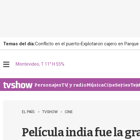
Temas del día:
Conflicto en el puerto
Explotaron cajero en Parque
Montevideo, T 11° H 55%
M
e
n
u
Personajes
TV y radio
Música
Cine
Series
Tea
EL PAÍS
TVSHOW
CINE
Película india fue la g