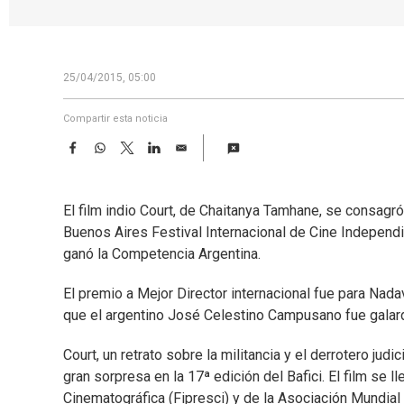
25/04/2015, 05:00
Compartir esta noticia
F
W
T
L
E
a
h
w
i
m
c
a
i
n
a
e
t
t
k
i
El film indio Court, de Chaitanya Tamhane, se consagró
b
s
t
e
l
o
A
e
d
Buenos Aires Festival Internacional de Cine Independie
o
p
r
I
ganó la Competencia Argentina.
k
p
n
El premio a Mejor Director internacional fue para Nadav
que el argentino José Celestino Campusano fue galard
Court, un retrato sobre la militancia y el derrotero judi
gran sorpresa en la 17ª edición del Bafici. El film se l
Cinematográfica (Fipresci) y de la Asociación Mundial